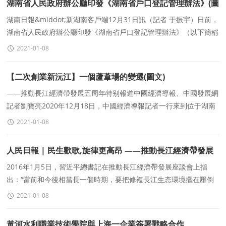
湖南省人民政府辦公廳印發《湖南省戶口登記管理辦法》(圖
文)
湖南日報&middot;新湖南客戶端12月31日訊（記者 于振宇）日前，
湖南省人民政府辦公廳印發《湖南省戶口登記管理辦法》（以下簡稱
《辦法》），正式取消農業戶口與非農業戶口性
2021-01-08
【二次創業新沅江】一個蘆葦場的變遷(圖文)
——推動長江經濟帶發展五周年特别報道中國經濟導報、中國發展網
記者劉寶亮2020年12月18日，中國經濟導報記者一行來到位于湖南
益陽沅江市的洞庭湖腹地，實地了解
2021-01-08
人民日報 | 民生歡歌,旋律更高昂 ——推動長江經濟帶發展
座談會召開五周年綜述
2016年1月5日，習近平總書記在推動長江經濟帶發展座談會上指
出：“當前和今後相當長一個時期，要把修複長江生态環境擺在壓倒
性位置，共抓大保護，不搞大開發。”
2021-01-08
黃河水利職業技術學院與上海一企業簽署戰略合作