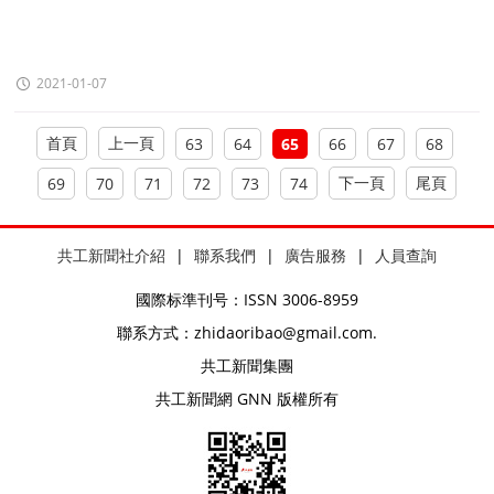
2021-01-07
首頁
上一頁
63
64
65
66
67
68
下一頁
尾頁
69
70
71
72
73
74
共工新聞社介紹
|
聯系我們
|
廣告服務
|
人員查詢
國際标準刊号：ISSN 3006-8959
聯系方式：zhidaoribao@gmail.com.
共工新聞集團
共工新聞網 GNN 版權所有