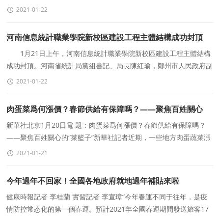
維波率領三套領導班子領導、各村支部書記和部
2021-01-22
河南信息統計職業學院新校區建設工程主體結構成功封頂
1月21日上午，河南信息統計職業學院新校區建設工程主體結構
成功封頂。河南省統計局黨組書記、局長陳紅瑜，鄭州市人民政府副
市長吳福民，河南省統計局黨組成員、副局長馮
2021-01-22
肉蛋菜爲何漲價？春節供給有保障嗎？——聚焦百姓關心
的“菜籃子”
新華社北京1月20日電 題：肉蛋菜爲何漲價？春節供給有保障嗎？
——聚焦百姓關心的“菜籃子”新華社記者近期，一些地方肉蛋蔬菜漲
價明顯，引起公衆廣泛
2021-01-21
今年過年不回家！全國各地政府就地過年補貼來啦
健康時報記者 李桂蘭 實習記者 李宣璋“今年春運不同于往年，是疫
情防控常态化的第一個春運。預計2021年全國春運期間發送旅客17