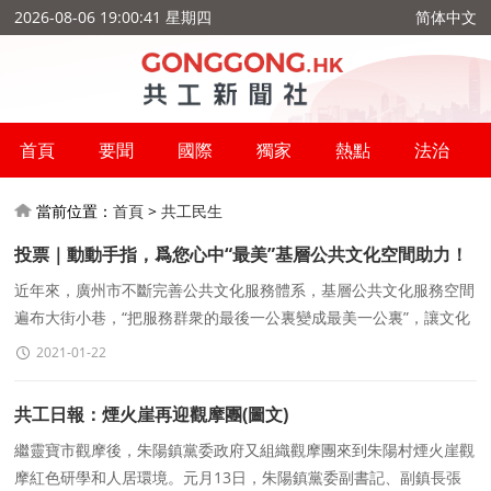
2026-08-06 19:00:41 星期四
简体中文
首頁
要聞
國際
獨家
熱點
法治
當前位置：
首頁
>
共工民生
投票｜動動手指，爲您心中“最美”基層公共文化空間助力！
近年來，廣州市不斷完善公共文化服務體系，基層公共文化服務空間
遍布大街小巷，“把服務群衆的最後一公裏變成最美一公裏”，讓文化
發展真正惠及百姓。如今廣州哪
2021-01-22
共工日報：煙火崖再迎觀摩團(圖文)
繼靈寶市觀摩後，朱陽鎮黨委政府又組織觀摩團來到朱陽村煙火崖觀
摩紅色研學和人居環境。元月13日，朱陽鎮黨委副書記、副鎮長張