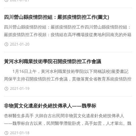
四川營山縣疫情防控組：嚴抓疫情防控工作(圖文)
四川營山縣疫情防控組：嚴抓疫情防控工作四川營山縣疫情防控組：
嚴抓疫情防控工作視頻：疫情組在高坪機場接從奧地利回南充的外籍
人員中國衆識網2021年1月17日（圖文/楊光）
2021-01-20
黃河水利職業技術學院召開疫情防控工作會議
1月16日上午，黃河水利職業技術學院(以下簡稱該校)黨委書記
周保平主持召開疫情防控工作會議，貫徹落實全省教育系統疫情防控
工作電視電話會議、開封市教育系統疫情防控工
2021-01-19
非物質文化遺産針灸絕技傳承人——魏學标
杏林醫生多高手 大師自古出民間非物質文化遺産針灸絕技傳承人
——魏學标自古以來，民間醫學潛龍卧虎，高手如雲，人才輩出。魏
學标，“魏氏安來中醫養生館&
2021-01-18