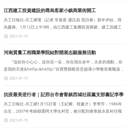
江西建工投資建設的尋烏客家小鎮商業街開工
共工日報社-共工網電（記者 常魁星 通訊員 雷詩睿）新年伊始，尋
烏慶典。1月12日上午9時，由江西建工集團投資興建、建工四建工
程總承包的江西尋烏客家小鎮商業街項目舉行開
2021-01-15
河南質量工程職業學院結對開展志願服務活動
"送給你小心心，送你花一朵，你在我生命中，太多的感動，你
是我的天使&hellip;&hellip;"在寶豐縣觀音堂趙溝小學教室裏飄蕩，
一群身穿紅馬甲的志願者正在和孩子們一同歌
2021-01-15
抗疫最美逆行者｜記邢台市會甯鎮西城社區黨支部書記李學
芳
共工日報社-共工網1月15日電（王紀卿、韓慶才）李學芳，1986年
出生，2007年考錄縣選聘大學生村官，被分配到會甯鎮永富村任職
村主任助理，2015年至今任永富村黨支部書記,會甯
2021-01-15