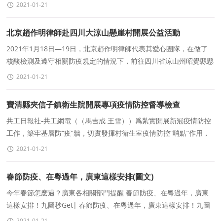
億人次左右，日均4000萬人次，比2019年
2021-01-21
北京趙作明律師赴四川大涼山懸崖村開展公益活動
2021年1月18日—19日，北京趙作明律師代表其愛心團隊，在做了
核酸檢測及遵守相關防疫規定的情況下，前往四川省涼山州昭覺縣懸
崖村開展公益活動。由于前兩天山裏剛下過
2021-01-21
寶清縣夾信子鎮衛生院開展專項疫情防控督導檢查
共工日報社-共工網電（（馬吉成 王雪））爲紮實開展新冠疫情防控
工作，築牢基層防“疫”牆，切實發揮村衛生室疫情防控“哨點”作用，
确保轄區村衛生室
2021-01-21
春節防疫、在粵過年，廣東這樣安排(圖文)
今年春節怎麽過？廣東各相關部門提醒 春節防疫、在粵過年，廣東
這樣安排！九圖秒Get| 春節防疫、在粵過年，廣東這樣安排！九圖
秒Get| @廣東發布：【春節防疫、在粵過年，廣
2021-01-21