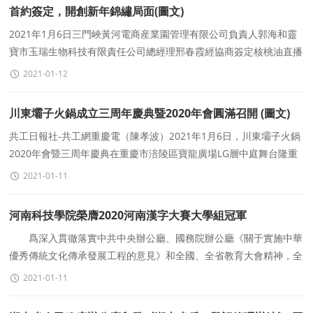
首約簽定，開創新年錦繡局面(圖文)
2021年1月6日三門峽黃河電商産業園管理有限公司負責人郭海和靈
寶市玉瑞生物科技有限責任公司總經理邢春霞經協商簽定核桃油直播
帶貨供貨合同。2021年1月6日兩家公司在玉瑞公
2021-01-12
川東壩子火鍋成立三周年慶典暨2020年會圓滿召開 (圖文)
共工日報社-共工網重慶電（陳孝波）2021年1月6日，川東壩子火鍋
2020年會暨三周年慶典在重慶市涪陵區寶龍廣場LG層中庭舞台隆重
舉行。重慶市火鍋協會、重慶市餐飲行業協會、重
2021-01-11
河南科技學院榮膺2020河南漢字大賽大學組冠軍
爲深入貫徹落實中共中央辦公廳、國務院辦公廳《關于實施中華
優秀傳統文化傳承發展工程的意見》和全國、全省教育大會精神，全
面加強各級各類學校國家通用語言文字教育，
2021-01-11