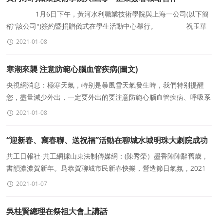
1月6日下午，黃河水利職業技術學院與上海一公司(以下簡
稱"該公司")簽約暨捐贈儀式在學生活動中心舉行。 祝玉華
緻歡迎辭。她對該公司給予學校的支持和幫助
2021-01-08
寒潮來襲 注意防範心腦血管疾病(圖文)
央視網消息：極寒天氣，特别是暴風雪天氣發生時，我們特别提醒
您，盡量減少外出，一定要外出的要注意防範心腦血管疾病、呼吸系
統疾病以及跌倒、骨折等意外傷害。在冷空氣的
2021-01-08
“迎新春、寫春聯、送祝福”活動在聊城水城明珠大劇院成功
舉辦
共工日報社-共工網據山東法制傳媒網：(陳秀榮）墨香陣陣辭舊歲，
書韻濃濃賀新年。爲恭賀聊城市民新春快樂，營造節日氣氛，2021
年1月5日，由聊城市保利大劇院管理有限公司、
2021-01-07
吳桂賢總理在祭祖大會上講話