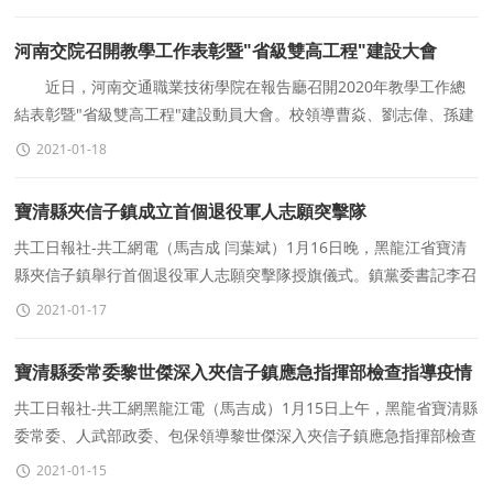
河南交院召開教學工作表彰暨"省級雙高工程"建設大會
近日，河南交通職業技術學院在報告廳召開2020年教學工作總
結表彰暨"省級雙高工程"建設動員大會。校領導曹焱、劉志偉、孫建
立、李松濤、夏連學、趙蘭州、張瑞春、盧旺林
2021-01-18
寶清縣夾信子鎮成立首個退役軍人志願突擊隊
共工日報社-共工網電（馬吉成 闫葉斌）1月16日晚，黑龍江省寶清
縣夾信子鎮舉行首個退役軍人志願突擊隊授旗儀式。鎮黨委書記李召
福，鎮黨委副書記、政府鎮長胡鋒，鎮黨委委員
2021-01-17
寶清縣委常委黎世傑深入夾信子鎮應急指揮部檢查指導疫情
防控工作
共工日報社-共工網黑龍江電（馬吉成）1月15日上午，黑龍省寶清縣
委常委、人武部政委、包保領導黎世傑深入夾信子鎮應急指揮部檢查
指導疫情防控工作。縣退役軍人事務局長郎俊
2021-01-15