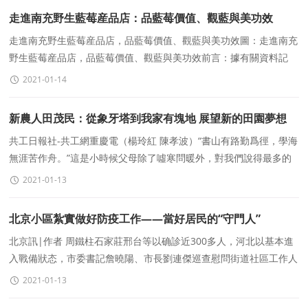
走進南充野生藍莓産品店：品藍莓價值、觀藍與美功效
走進南充野生藍莓産品店，品藍莓價值、觀藍與美功效圖：走進南充
野生藍莓産品店，品藍莓價值、觀藍與美功效前言：據有關資料記
載：野生藍莓 (英文名Blueberry) 學名歐洲越桔
2021-01-14
新農人田茂民：從象牙塔到我家有塊地 展望新的田園夢想
共工日報社-共工網重慶電（楊玲紅 陳孝波）“書山有路勤爲徑，學海
無涯苦作舟。”這是小時候父母除了噓寒問暖外，對我們說得最多的
一句話。讀書對每個人來說是人
2021-01-13
北京小區紮實做好防疫工作——當好居民的“守門人”
北京訊|作者 周鐵柱石家莊邢台等以确診近300多人，河北以基本進
入戰備狀态，市委書記詹曉陽、市長劉連傑巡查慰問街道社區工作人
員志願者，我市核酸點增至86個，三河在加速全
2021-01-13