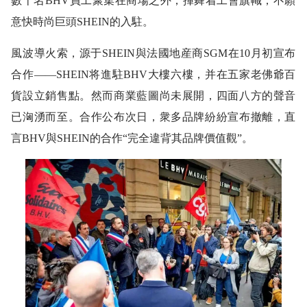
數十名BHV員工聚集在商場之外，揮舞着工會旗幟，不願
意快時尚巨頭SHEIN的入駐。
風波導火索，源于SHEIN與法國地産商SGM在10月初宣布
合作——SHEIN将進駐BHV大樓六樓，并在五家老佛爺百
貨設立銷售點。然而商業藍圖尚未展開，四面八方的聲音
已洶湧而至。合作公布次日，衆多品牌紛紛宣布撤離，直
言BHV與SHEIN的合作“完全違背其品牌價值觀”。