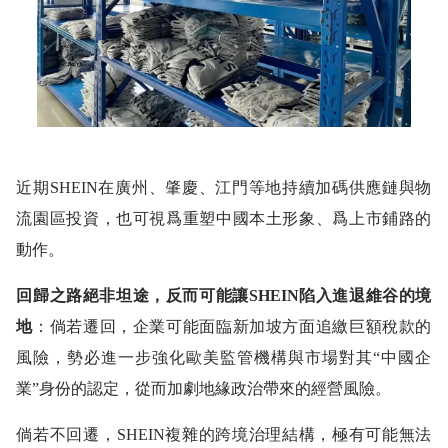
近期SHEIN在廣州、肇慶、江門等地持續加碼供應鏈與物
流園區投資，也可視爲重塑中國本土形象、爲上市鋪路的
動作。
回歸之路絕非坦途，反而可能讓SHEIN陷入進退維谷的境
地
：倘若遷回，企業可能面臨新加坡方面追繳巨額稅款的
風險，勢必進一步強化歐美監管機構與市場對其“中國企
業”身份的認定，從而加劇地緣政治帶來的經營風險。
倘若不回遷，SHEIN複雜的跨境治理結構，極有可能無法