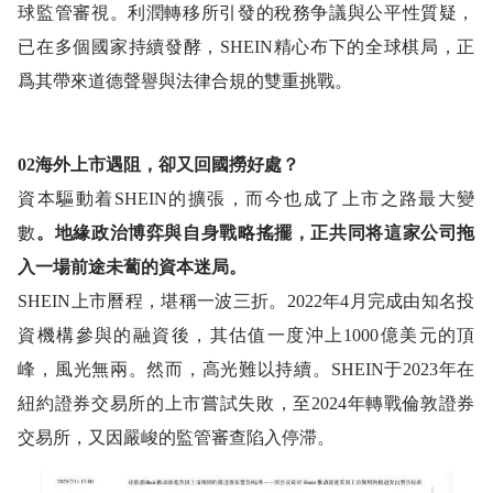
球監管審視。利潤轉移所引發的稅務争議與公平性質疑，
已在多個國家持續發酵，SHEIN精心布下的全球棋局，正
爲其帶來道德聲譽與法律合規的雙重挑戰。
02海外上市遇阻，卻又回國撈好處？
資本驅動着SHEIN的擴張，而今也成了上市之路最大變
數
。地緣政治博弈與自身戰略搖擺，正共同将這家公司拖
入一場前途未蔔的資本迷局。
SHEIN上市曆程，堪稱一波三折。2022年4月完成由知名投
資機構參與的融資後，其估值一度沖上1000億美元的頂
峰，風光無兩。然而，高光難以持續。SHEIN于2023年在
紐約證券交易所的上市嘗試失敗，至2024年轉戰倫敦證券
交易所，又因嚴峻的監管審查陷入停滞。