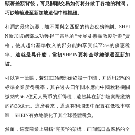
顯著差額背後，可見關聯交易如何将分散于各地的利潤，
巧妙地輸送至新加坡這個中樞樞紐。
利潤的最終沉澱，離不開與之匹配的精密稅務籌劃。SHEI
N新加坡總部成功獲得了當地的“發展及擴張激勵計劃”資
格，使其超出基準收入的部分能夠享受低至5%的優惠稅
率。
這就是爲什麽，當初SHEIN要将全球總部遷至新加
坡。
可以算一筆賬，若SHEIN總部始終設于中國，并适用25%的
标準企業所得稅率，其在過去四年間本應向中國稅務機關
繳納約56.2億元人民币的所得稅，遠超其在新加坡實際繳納
的約33億元。這麽看來，通過将利潤集中配置在低稅率轄
區，SHEIN有效地優化了其全球整體稅負。
然而，這套商業上堪稱“完美”的架構，正面臨日益嚴格的全