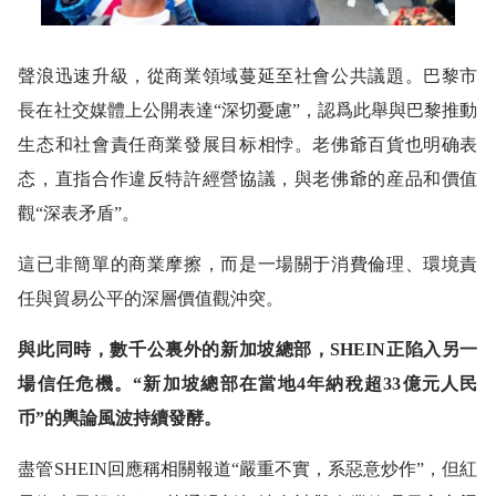
聲浪迅速升級，從商業領域蔓延至社會公共議題。巴黎市
長在社交媒體上公開表達“深切憂慮”，認爲此舉與巴黎推動
生态和社會責任商業發展目标相悖。老佛爺百貨也明确表
态，直指合作違反特許經營協議，與老佛爺的産品和價值
觀“深表矛盾”。
這已非簡單的商業摩擦，而是一場關于消費倫理、環境責
任與貿易公平的深層價值觀沖突。
與此同時，數千公裏外的新加坡總部，SHEIN正陷入另一
場信任危機。“新加坡總部在當地4年納稅超33億元人民
币”的輿論風波持續發酵。
盡管SHEIN回應稱相關報道“嚴重不實，系惡意炒作”，但紅