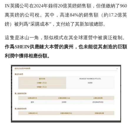
IN英國公司在2024年錄得20億英鎊銷售額，但僅繳納了960
萬英鎊的公司稅。其中，高達84%的銷售額（約17.2億英
鎊）被列爲“采購成本”，支付給了其新加坡總部。
這隻是冰山一角，類似模式在其全球運營中被廣泛複制。
作爲SHEIN供應鏈大本營的廣州，也未能從其創造的巨額
利潤中獲得相應份額。