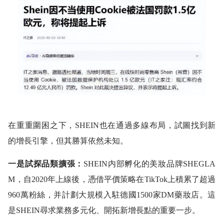
在重重圍困之下，SHEIN也在通過多線布局，試圖找到新
的增長引擎，但其勝算依然未知。
一是試探品類擴張：
SHEIN内部孵化的美妝品牌SHEGLA
M，自2020年上線後，憑借平價策略在TikTok上積累了超過
960萬粉絲，并計劃大規模入駐德國1500家DM藥妝店。這
是SHEIN尋求業務多元化、開拓新增長點的重要一步。