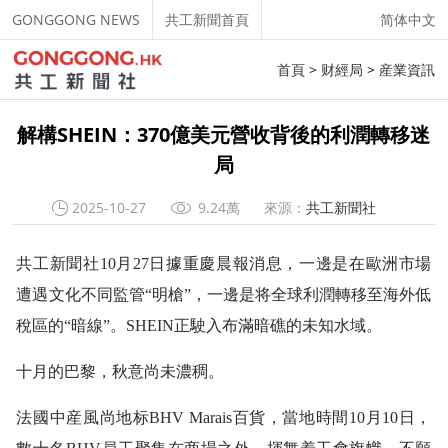
GONGGONG NEWS
共工新聞首頁
简体中文
首頁
>
财經局
>
産業資訊
解構SHEIN：370億美元營收背後的利潤轉移迷
局
2025-10-27
9.24萬
來源：
共工新聞社
共工新聞社10月27日據重慶晨報消息，一邊是在歐洲市場
遭遇文化不同監管“明槍”，一邊是将全球利潤轉移至海外低
稅區的“暗線”。SHEIN正駛入布滿暗礁的未知水域。
十月的巴黎，秋意尚未濃稠。
法國中産風尚地标BHV Marais百貨，當地時間10月10日，