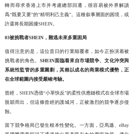
轉而尋求香港上市并考慮總部回遷，很容易被外界解讀
爲“既要又要”的“精明利己主義”。這種叙事層面的困境，或
許還将長期困擾SHEIN。
03被挑戰者SHEIN，難逃未來多重困局
值得注意的是，這位昔日的行業颠覆者，如今正扮演着被
挑戰者的角色。
SHEIN面臨着來自市場競争、文化沖突與
系統性監管的多重圍剿，其賴以成名的商業模式優勢，正
在全球範圍内接受嚴峻考驗。
曾經，SHEIN憑借“小單快反”的柔性供應鏈模式在全球市場
脫穎而出，但這條曾經的護城河，正被激烈的競争逐步侵
蝕。
當下競争格局已發生根本性變化。一方面，亞馬遜、eBay