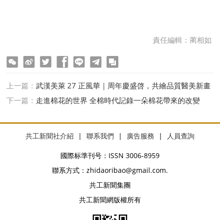
責任編輯：蔺相如
ter
Facebook
line
telegram
copy
上一篇：
武漢美萊 27 正風華｜周年慶盛啓，共繪品質醫美新畫
卷
下一篇：
走進棉花的世界 全棉時代記錄一朵棉花帶來的改變
共工新聞社介紹
|
聯系我們
|
廣告服務
|
人員查詢
國際标準刊号：ISSN 3006-8959
聯系方式：zhidaoribao@gmail.com.
共工新聞集團
共工新聞網版權所有