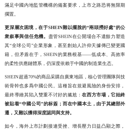
滿足中國内地監管機構的備案要求，上市之路恐将無限期
擱置。
更深層次困境，在于SHEIN難以擺脫的“兩頭撈好處”的公
衆叙事與信任危機。
盡管SHEIN在公開場合不遺餘力塑造
其“全球公司”企業形象，甚至創始人許仰天據傳已變更國
籍，但矛盾在于，SHEIN的業務根基——低成本、高效率
的柔性供應鏈體系，仍深度依賴于中國的制造業生态。
SHEIN超過70%的商品采購自廣東地區，核心管理團隊與技
術骨幹也多爲中國公民。這種旨在規避風險的身份安排，
最終導緻其陷入雙重不讨好的尴尬：
在西方市場，它始終
被貼着“中國公司”的标簽；而在中國本土，由于其總部外
遷，又難以獲得深度認同與支持。
如今，海外上市計劃接連受挫、增長壓力日益凸顯之際，