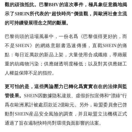
觀的頑強抵抗。巴黎BHV的這次事件，極具象征意義地揭
示了SHEIN所代表的“超快時尚”價值觀，與歐洲社會主流
的可持續發展理念之間的斷層。
巴黎街頭的這場風暴中，一份名爲《巴黎值得更好的，而
不是SHEIN》的網絡意願書迅速傳播，直戳SHEIN的痛
點：每日近萬款的新品上架，大量使用合成纖維，導緻嚴
重的紡織物污染；供應鏈透明度極低；以及對其供應鏈工
人權益保障不足的指控。
更可怕的是，這些輿論壓力已轉化爲實實在在的法律與監
管後果。
SHEIN因數據隐私違規、虛假折扣宣傳和“漂綠”行
爲在歐洲累計被處罰款近2億歐元。另外，歐盟委員會已啓
動對SHEIN産品安全風險的調查，并且歐盟立法機構正式
通過了旨在遏制快時尚對環境負面影響的法案。