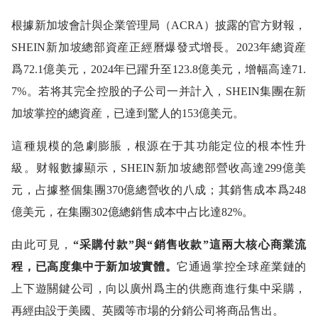
根據新加坡會計與企業管理局（ACRA）披露的官方财報，
SHEIN新加坡總部資産正經曆爆發式增長。2023年總資産
爲72.1億美元，2024年已躍升至123.8億美元，增幅高達71.
7%。若将其完全控股的子公司一并計入，SHEIN集團在新
加坡掌控的總資産，已達到驚人的153億美元。
這種規模的急劇膨脹，根源在于其功能定位的根本性升
級。财報數據顯示，SHEIN新加坡總部營收高達299億美
元，占據整個集團370億總營收的八成；其銷售成本爲248
億美元，在集團302億總銷售成本中占比達82%。
由此可見，
“采購付款”與“銷售收款”這兩大核心商業流
程，已高度集中于新加坡實體。
它通過掌控全球産業鏈的
上下遊關鍵公司，向以廣州爲主的供應商進行集中采購，
再經由設于美國、英國等市場的分銷公司将商品售出。