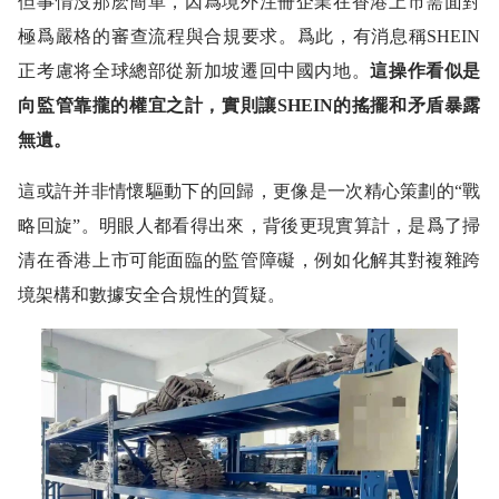
但事情沒那麽簡單，因爲境外注冊企業在香港上市需面對
極爲嚴格的審查流程與合規要求。爲此，有消息稱SHEIN
正考慮将全球總部從新加坡遷回中國内地。
這操作看似是
向監管靠攏的權宜之計，實則讓SHEIN的搖擺和矛盾暴露
無遺。
這或許并非情懷驅動下的回歸，更像是一次精心策劃的“戰
略回旋”。明眼人都看得出來，背後更現實算計，是爲了掃
清在香港上市可能面臨的監管障礙，例如化解其對複雜跨
境架構和數據安全合規性的質疑。