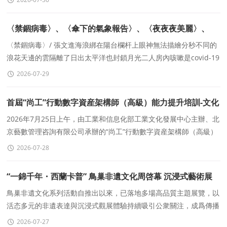
〈禁錮病毒〉、〈傘下的氣象報告〉、〈夜夜夜美麗〉、
〈暗忖〉、〈皮膚病竈切片手術〉、〈我在遠處，爲妳的幸
〈禁錮病毒〉/ 張文進海浪綁在陽台欄杆上眼神無法描繪分秒不同的
浪花天邊的雲隔離了日出太平洋也封鎖月光二人房內咳嗽是covid-19
福祈禱〉
交談的摩斯密碼新冠肺炎的圍爐夜話來自鼾
2026-07-29
首屆“尚工”行動數字資産架構師（高級）能力提升培訓-文化
藝術行業定制班開班儀式暨第一次集中授課在北京舉行
2026年7月25日上午，由工業和信息化部工業文化發展中心主辦、北
京藝數管理咨詢有限公司承辦的“尚工”行動數字資産架構師（高級）
能力提升培訓-文化藝術行業定制班在北
2026-07-28
“一錦千年・西蘭卡普” 鳥巢非遺文化周啓幕 沉浸式藝術展
煥活土家織錦千年文脈
鳥巢非遺文化系列活動自推出以來，已落地多場高品質主題展覽，以
活态多元的非遺表達與沉浸式觀展體驗持續吸引公衆關注，成爲傳播
中華優秀傳統文化的标杆性文化平台。
2026-07-27