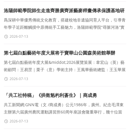
洛陽師範學院師生走進齊勝廣齊派藝麥稈畫傳承保護基地研
學實踐
爲深耕中華優秀傳統文化教育，搭建校地非遺協同育人平台，引導青
年學子近距離觸摸中原傳統手工藝魅力，洛陽師範學院“尋脈河洛”實
踐師生團隊走進河南子景文化發展有限公司齊派藝麥稈畫傳承保護基
2026-07-13
地
第七屆白點藝術年度大展将于寶華山公園森美術館舉辦
第七屆白點藝術年度大展&middot;2026展覽策展：韋宏山（英）藝
術顧問：王易罡｜栗子（意）學術主持：王風華藝術總監：王玉華展
覽總監：羊立 ｜Kamel SAAD展覽評委：黃新闊｜董夢林｜韋宏山
2026-07-13
策展助理：周愛
「共工社特稿」《拱衛魁杓利蒼生》 | 商成勇
共工新聞網;GNN電（文 /商成勇）公元1986年，廣州。紀念毛澤東
主辦第六屆廣州農民運動講習所60周年座談會隆重舉行，幾十位當
年的老同志老戰友與會。一位精神矍铄的老人激情
2026-07-13