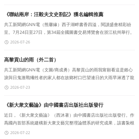
《聯結兩岸：汪毅夫文史劄記》獲名編輯推薦
共工新聞網GNN電（熊馨緣）西子湖畔書香四溢，閱讀盛會精彩紛
呈。7月24日至27日，第34屆全國圖書交易博覽會在浙江杭州舉行。
展會期間，中華讀書報特别策劃出版界名編
2026-07-26
高黎貢山的雨（外二首）
共工新聞網GNN電（文圖/商成勇）高黎貢山的雨我甯願看這是錐心
淚與日鬼激戰犧牲者的家人都在故鄉村口巴望連日的大雨早淋透了龍
江橋柱怒江一味激湍成怒那一年硝煙被眼淚
2026-07-23
《新大衆文藝論》由中國書店出版社出版發行
近日，《新大衆文藝論》（西沐著）由中國書店出版社出版發行。作
爲國内首部系統建構新大衆文藝完整理論體系的研究成果，該書紮根
數字智能時代中國文藝發展的鮮活實踐，沿循中國共産黨
2026-07-22