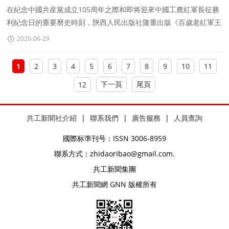
在紀念中國共産黨成立105周年之際和即将迎來中國工農紅軍長征勝
利紀念日的重要曆史時刻，陝西人民出版社隆重出版《百歲老紅軍王
功昌》（以下簡稱《老紅軍》）一書，全程記錄
2026-06-29
1
2
3
4
5
6
7
8
9
10
11
下一頁
尾頁
12
共工新聞社介紹
|
聯系我們
|
廣告服務
|
人員查詢
國際标準刊号：ISSN 3006-8959
聯系方式：zhidaoribao@gmail.com.
共工新聞集團
共工新聞網 GNN 版權所有