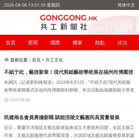
2026-08-06 13:51:39 星期四
简体中文
首頁
要聞
國際
獨家
熱點
法治
當前位置：
首頁
>
共工文化
不紙于此，藝啓新章！現代剪紙藝術學術展在福州尚博園啓
幕
本網訊（記者劉利峰報道）2026年8月5日，“不紙于此”現代剪紙藝
術學術展開幕式在福州尚博園順利舉辦。本次活動由福建師範大學美
術學院主辦、福建省剪紙協會協辦，彙聚業
2026-08-06
民建兩名會員勇擔新職 賦能涪陵文藝惠民高質量發展
近日，重慶市涪陵區文藝志願者協會成立大會順利召開，全區文藝工
作者、文藝志願服務代表齊聚現場，共啓區域文藝志願服務發展新篇