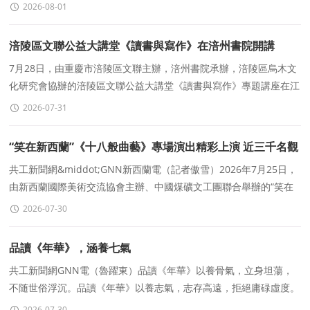
指導工作。榆林大學原校長、著名新能源專家
2026-08-01
涪陵區文聯公益大講堂《讀書與寫作》在涪州書院開講
7月28日，由重慶市涪陵區文聯主辦，涪州書院承辦，涪陵區烏木文
化研究會協辦的涪陵區文聯公益大講堂《讀書與寫作》專題講座在江
東濱江公園涪州書院舉辦。
2026-07-31
“笑在新西蘭”《十八般曲藝》專場演出精彩上演 近三千名觀
衆共賞中華曲藝魅力
共工新聞網&middot;GNN新西蘭電（記者傲雪）2026年7月25日，
由新西蘭國際美術交流協會主辦、中國煤礦文工團聯合舉辦的“笑在
新西蘭”《十八般曲藝》專場演出，在奧克蘭新
2026-07-30
品讀《年華》，涵養七氣
共工新聞網GNN電（魯躍東）品讀《年華》以養骨氣，立身坦蕩，
不随世俗浮沉。品讀《年華》以養志氣，志存高遠，拒絕庸碌虛度。
品讀《年華》以養靜氣，守心笃定，抵禦世事喧嚣。
2026-07-30