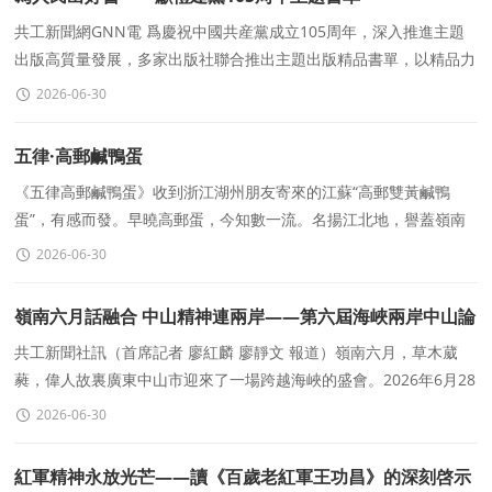
共工新聞網GNN電 爲慶祝中國共産黨成立105周年，深入推進主題
出版高質量發展，多家出版社聯合推出主題出版精品書單，以精品力
作禮贊黨的光輝曆程，以優秀出版成果凝聚奮進
2026-06-30
五律·高郵鹹鴨蛋
《五律高郵鹹鴨蛋》收到浙江湖州朋友寄來的江蘇“高郵雙黃鹹鴨
蛋”，有感而發。早曉高郵蛋，今知數一流。名揚江北地，譽蓋嶺南
洲。蜜氣雙黃露,油香一嘴浮。
2026-06-30
嶺南六月話融合 中山精神連兩岸——第六屆海峽兩岸中山論
壇側記
共工新聞社訊（首席記者 廖紅麟 廖靜文 報道）嶺南六月，草木葳
蕤，偉人故裏廣東中山市迎來了一場跨越海峽的盛會。2026年6月28
日，适逢孫中山先生誕辰160周年，第六屆海峽兩岸中山論壇
2026-06-30
紅軍精神永放光芒——讀《百歲老紅軍王功昌》的深刻啓示