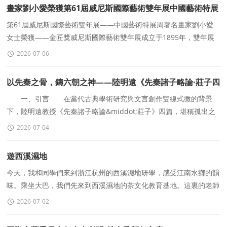
畫家劉小愛榮獲第61屆威尼斯國際藝術雙年展中國藝術特展
周金匠獎
第61屆威尼斯國際藝術雙年展——中國藝術特展周著名畫家劉小愛
女士榮獲——金匠獎威尼斯國際藝術雙年展成立于1895年，雙年展
120多年來一直是世界上最著
2026-07-06
以先秦之骨，鑄六朝之神——陸明遠《先秦諸子略論·莊子四
篇》學術發微
一、引言 在當代古典學術研究與文言創作雙線式微的背景
下，陸明遠教授《先秦諸子略論&middot;莊子》四篇，堪稱孤出之
作。其文不傍西學門戶，不落時人窠臼，以極凝練之筆墨，運
2026-07-04
遊西溪濕地
今天，我和同學們來到浙江杭州的西溪濕地研學，感受江南水鄉的韻
味。乘坐大巴，我們先來到西溪濕地的茶文化教育基地。這裏的老師
教我們如何品茶
2026-07-02