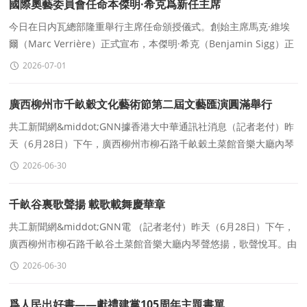
國際奧藝委員會任命本傑明·希克爲新任主席
今日在日内瓦總部隆重舉行主席任命頒授儀式。創始主席馬克·維埃
爾（Marc Verrière）正式宣布，本傑明·希克（Benjamin Sigg）正
式接任委員會主席一職
2026-07-01
廣西柳州市千畝穀文化藝術節第二屆文藝匯演圓滿舉行
共工新聞網&middot;GNN據香港大中華通訊社消息（記者老付）昨
天（6月28日）下午，廣西柳州市柳石路千畝穀土菜館音樂大廳內琴
聲悠揚，歌聲悅耳。由柳州市千畝穀文化藝術有限公司主辦的&l
2026-06-30
千畝谷裏歌聲揚 載歌載舞慶華章
共工新聞網&middot;GNN電 （記者老付）昨天（6月28日）下午，
廣西柳州市柳石路千畝谷土菜館音樂大廳内琴聲悠揚，歌聲悅耳。由
柳州市千畝谷文化藝術有限公司主辦的“2026柳州市千畝
2026-06-30
爲人民出好書——獻禮建黨105周年主題書單