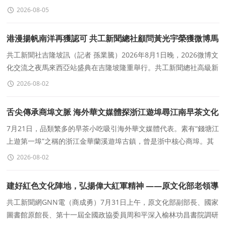
章。大會審議通過協會章程，民主選舉産生第一屆理事
2026-08-05
港漫揚帆南洋再獲認可 共工新聞總社顧問黃光宇榮獲微博馬
來西亞年度動漫IP傳播标杆
共工新聞社吉隆坡訊（記者 孫業騰）2026年8月1日晚，2026微博文
化交流之夜馬來西亞站盛典在吉隆坡隆重舉行。共工新聞總社高級新
聞顧問、文化傳信集團（HK0343）董事會主席黃光宇受邀
2026-08-02
舌尖傳承商埠文脈 海外華文媒體探浙江遊埠尋江南早茶文化
7月21日，品類繁多的早茶小吃吸引海外華文媒體代表。素有“錢塘江
上遊第一埠”之稱的浙江金華蘭溪遊埠古鎮，曾是浙中核心商埠。其
在千百年間依水興埠，因商成俗，往來商
2026-08-02
建好紅色文化陣地，弘揚偉大紅軍精神 ——原文化部老領導
周和平等深入書院調研并參加座談會
共工新聞網GNN電（商成勇）7月31日上午，原文化部副部長、國家
圖書館原館長、第十一屆全國政協委員周和平深入榆林功昌書院調研