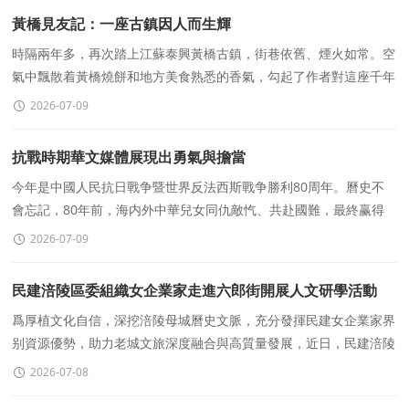
黃橋見友記：一座古鎮因人而生輝
時隔兩年多，再次踏上江蘇泰興黃橋古鎮，街巷依舊、煙火如常。空
氣中飄散着黃橋燒餅和地方美食熟悉的香氣，勾起了作者對這座千年
古鎮的溫暖記憶。此次重返黃橋
2026-07-09
抗戰時期華文媒體展現出勇氣與擔當
今年是中國人民抗日戰争暨世界反法西斯戰争勝利80周年。曆史不
會忘記，80年前，海内外中華兒女同仇敵忾、共赴國難，最終赢得
了這場正義之戰的偉大勝利。曆史也不會忘記，抗戰時期，海
2026-07-09
民建涪陵區委組織女企業家走進六郎街開展人文研學活動
爲厚植文化自信，深挖涪陵母城曆史文脈，充分發揮民建女企業家界
别資源優勢，助力老城文旅深度融合與高質量發展，近日，民建涪陵
區委組織女企業家會員代表走進敦仁街道六郎街，開展人文
2026-07-08