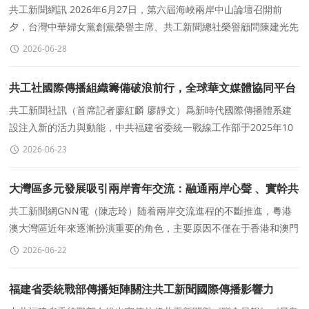
共工新聞網訊 2026年6月27日，第六屆海峽兩岸中山論壇召開前
夕，台灣中華婦女黨創黨榮譽主席、共工新聞總社榮譽顧問陳建光先
生下榻中山，并開展相關交流活動。共工新聞總社榮譽顧
2026-06-28
共工社國際傳播組織籌備破浪前行，全球華文媒體協同平台
初綻光芒
共工新聞社訊（首席記者廖紅麟 廖靜文）爲新時代國際傳播體系建
設注入新的活力與動能，中共福建省委統一戰線工作部于2025年10
月21日傾情推出宣傳片《一分鍾帶你了解海外華文媒體
2026-06-23
大灣區多元發展吸引兩岸青年交流：融通兩岸心聲 、實幹共
築統一願景
共工新聞網GNN電（陳志玲）随着兩岸交流進程的不斷推進，粵港
澳大灣區近年來逐漸扮演重要的角色，主要原因不僅在于香港和澳門
兩個特别行政區的獨特定位便于兩岸人員方便
2026-06-22
福建省委統戰部傳播矩陣關注共工新聞國際傳播影響力