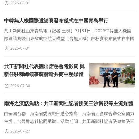
行盛大招待會 ，中國人民解放軍駐澳門部隊在氹仔軍營舉行隆重慶
2026-08-01
祝活動
中韓無人機國際邀請賽發布儀式在中國青島舉行
共工新聞社山東青島電（記者 王群）7月31日，2026中韓無人機國
際邀請賽暨山東省航空航天模型（含無人機）錦标賽發布儀式在中國
青島舉行。會上宣布，賽事将于10月16日在青島市城陽區流亭
2026-07-31
共工新聞社代表團出席秘魯電影周 與
新任駐穗總領事龐赫斯共商中秘媒體
合作
2026-07-30
南海之濱話焦點：共工新聞社記者接受三沙衛視等主流媒體
采訪
由全國台聯、海南省委統戰部悉心指導，海南省五會聯合辦公室傾力
主辦，台聲雜志社協同承辦。活動期間，共工新聞社記者受邀接受三
沙衛視等主流媒體專訪
2026-07-27