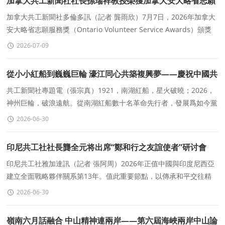
加拿大共工新聞社社長孫瑞祥教授榮獲加拿大安大略省志願
服務獎
加拿大共工新聞社多倫多訊（記者 龔雨欣）7月7日，2026年加拿大
安大略省志願服務獎（Ontario Volunteer Service Awards）頒獎
典禮在加拿大多倫多萬錦市水晶噴泉宴會廳隆重舉行。
2026-07-09
從小小紅船到巍巍巨輪 濠江同心共築複興夢——慶祝中國共
産黨成立105周年
共工新聞社專題電（張宗真）1921，南湖紅船，星火破曉；2026，
神州巨輪，破浪遠航。從南湖紅船數十名革命先行者，發展爲如今黨
員規模超億、一切爲了人民
2026-06-30
印尼共工社社長龔全元将出席“鄭和行之友誼使者”研讨會
印尼共工社雅加達訊（記者 張阿周）2026年正值中國與印度尼西亞
建立全面戰略夥伴關系第13年。值此重要節點，以傳承和平交往精
神、深化文明交流互鑒爲主題的“鄭和行
2026-06-30
嶺南六月話融合 中山精神連兩岸——第六屆海峽兩岸中山論