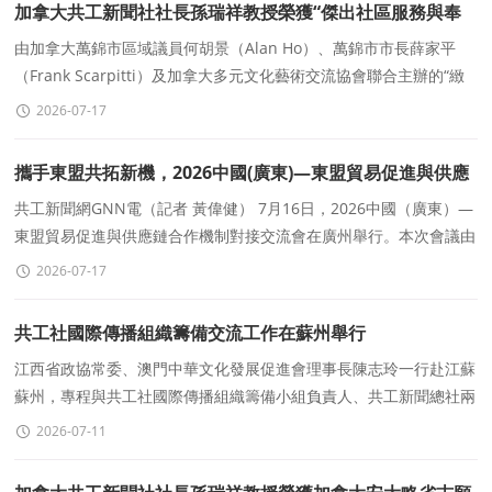
加拿大共工新聞社社長孫瑞祥教授榮獲“傑出社區服務與奉
獻獎”
由加拿大萬錦市區域議員何胡景（Alan Ho）、萬錦市市長薛家平
（Frank Scarpitti）及加拿大多元文化藝術交流協會聯合主辦的“緻
敬社區力量——用愛與奉獻點亮社區”頒獎典禮，于2026年4月29日
2026-07-17
在萬錦市隆重舉行。
攜手東盟共拓新機，2026中國(廣東)—東盟貿易促進與供應
鏈合作機制對接交流會舉行
共工新聞網GNN電（記者 黃偉健） 7月16日，2026中國（廣東）—
東盟貿易促進與供應鏈合作機制對接交流會在廣州舉行。本次會議由
廣東省人民政府與中國—東盟中心聯合主辦
2026-07-17
共工社國際傳播組織籌備交流工作在蘇州舉行
江西省政協常委、澳門中華文化發展促進會理事長陳志玲一行赴江蘇
蘇州，專程與共工社國際傳播組織籌備小組負責人、共工新聞總社兩
岸事務專職首席顧問鈕則堅先生舉行工作交流。
2026-07-11