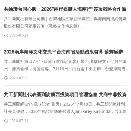
共繪瓊台同心圓：2026“兩岸媒體人海南行”簽署戰略合作備
忘錄
共工新聞社有限公司攜手台灣地區三家新聞媒體，與海南南海網傳媒
股份有限公司鄭重簽署《戰略合作備忘錄》。
2026-07-24
2026兩岸海洋文化交流平台海南省活動踏浪啓幕 蘇輝緻辭
劉小明出席并緻辭
共工新聞社海口7月17日電（首席記者廖紅麟 記者廖靜文）七月的瓊
州，海風含翠，濤聲迎客。7月16日，由台盟中央主辦，台盟海南省
委承辦，海南省人民政府台灣事務辦公室、海南省海洋廳
2026-07-22
共工新聞社代表團到訪廣西投資項目管理協會 共商中非投資
合作新機遇
共工新聞網GNN電（記者 董勇）2026年7月18日，共工新聞總社副
社長黃偉健，2030年馬拉維總統候選人Jani Grey Kasunda，共工新
聞社國際傳播中心執行主任尹正一行到訪廣西投資項
2026-07-21