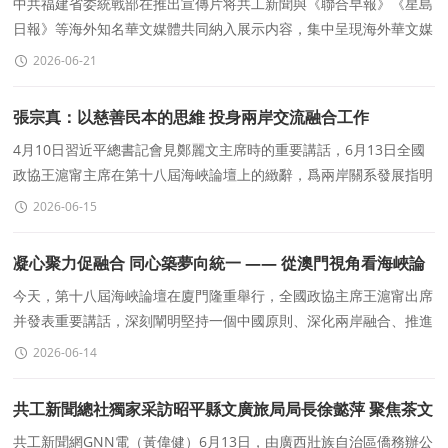
中共福建省委統戰部在推出宣傳片将共工新聞與《聯合早報》《星島
日報》等海外知名華文媒體共同納入展示内容，集中呈現海外華文媒
體的發展脈絡與傳播生态。
2026-06-21
張宗真：以慈善民本的思維 投身兩岸交流融合工作
4月10日習近平總書記會見鄭麗文主席時的重要講話，6月13日全國
政協王滬甯主席在第十八屆海峽論壇上的緻辭，爲兩岸關系發展指明
了方向，對堅守兩岸一家親理念
2026-06-15
凝心聚力促融合 同心築夢向統一 —— 從澳門視角看海峽論
壇的時代意義與統一前景
今天，第十八屆海峽論壇在廈門隆重舉行，全國政協主席王滬甯出席
并發表重要講話，深刻闡明堅持一個中國原則、深化兩岸融合、推進
祖國統一的堅定立場
2026-06-14
共工新聞總社獨家采訪昭平縣文廣旅局局長徐懿萍 聚焦茶文
化賦能文旅融合
共工新聞網GNN電（黃偉健）6月13日，由廣西壯族自治區僑務辦公