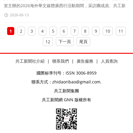
室主辦的2026海外華文媒體廣西行活動期間，采訪團成員、共工新
聞總社副社長黃偉健對昭平縣文化廣電和旅遊局黨組書記徐懿萍進行
2026-06-13
了獨家采訪。
1
2
3
4
5
6
7
8
9
10
11
下一頁
尾頁
12
共工新聞社介紹
|
聯系我們
|
廣告服務
|
人員查詢
國際标準刊号：ISSN 3006-8959
聯系方式：zhidaoribao@gmail.com.
共工新聞集團
共工新聞網 GNN 版權所有