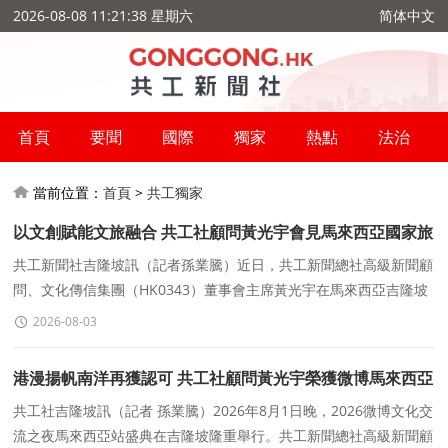
2026-08-08 11:21:39 星期六
简体中文
首頁
要聞
國際
獨家
熱點
法治
當前位置：
首頁
>
共工獨家
以文創賦能文旅融合 共工社顧問黃光宇會見馬來西亞國家旅
遊局副局長李泰康
共工新聞社吉隆坡訊（記者孫業騰）近日，共工新聞總社高級新聞顧
問、文化傳信集團（HK0343）董事會主席黃光宇在馬來西亞吉隆坡
會見馬來西亞國家旅遊局（Tourism Malaysia）副局長李泰康。
2026-08-03
港漫揚帆南洋再獲認可 共工社顧問黃光宇榮獲微博馬來西亞
年度動漫IP傳播标杆
共工社吉隆坡訊（記者 孫業騰）2026年8月1日晚，2026微博文化交
流之夜馬來西亞站盛典在吉隆坡隆重舉行。共工新聞總社高級新聞顧