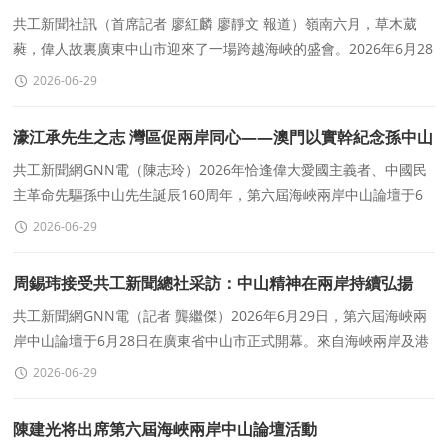
壇側記
共工新聞社訊（首席記者 廖紅麟 廖靜文 報道）嶺南六月，草木葳
蕤，偉人故裏廣東中山市迎來了一場跨越海峽的盛會。2026年6月28
日，适逢孫中山先生誕辰160周年，第六屆海峽兩岸中山論壇
2026-06-29
濠江承先生之志 灣區促兩岸同心——澳門以實幹紀念孫中山
先生誕辰160周年
共工新聞網GNN電（陳志玲）2026年恰逢偉大愛國主義者、中國民
主革命先驅孫中山先生誕辰160周年，第六屆海峽兩岸中山論壇于6
月27日至29日在偉人故裏廣東中山隆重舉辦
2026-06-29
周錫玮接受共工新聞總社采訪：中山精神在兩岸持續弘揚
共工新聞網GNN電（記者 龔繼傑）2026年6月29日，第六屆海峽兩
岸中山論壇于6月28日在廣東省中山市正式開幕。來自海峽兩岸及港
澳地區的各界人士約2000人出席本次活動。
2026-06-29
陳建光将出席第六屆海峽兩岸中山論壇活動