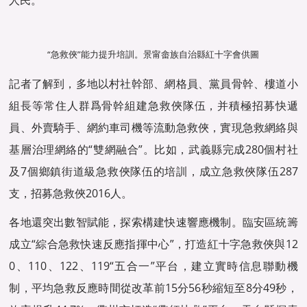
人民。
“急救俠”能力提升培訓。景甯畲族自治縣紅十字會供圖
記者了解到，多地以村社幹部、網格員、黨員骨幹、樓道小
組長等常住人群爲骨幹組建急救俠隊伍，并積極招募快遞
員、外賣騎手、網約車司機等流動急救俠，實現急救網絡與
基層治理網絡的“雙網融合”。比如，武義縣完成280個村社
及7個鄉鎮街道級急救俠隊伍的培訓，成立急救俠隊伍287
支，招募急救俠2016人。
各地還突出數智賦能，探索構建快速響應機制。臨安區統籌
成立“綜合急救快速反應指揮中心”，打造紅十字急救俠與12
0、110、122、119“五合一”平台，建立實時信息聯動機
制，平均急救反應時間從改革前15分56秒縮短至8分49秒，