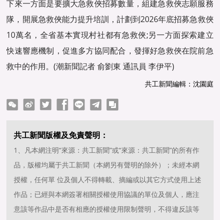
下來一方面是要擴大急救俠招募數量，組建急救俠志願服務
隊，開展急救俠能力提升培訓，計劃到2026年底招募急救俠
10萬名，全省基本實現村社都有急救俠;另一方面探索建立
快速響應機制，促進多方協同配合，發揮好急救俠在院前急
救中的作用。(潮新聞記者 俞劉東 通訊員 李伊平)
共工新聞編輯：沈園庭
ter
Facebook
line
telegram
copy
共工新聞版權及免責聲明：
1、凡本網注明“來源：共工新聞”或“來源：共工新聞”的所有作
品，版權均屬于共工新聞（本網另有聲明的除外）；未經本網
授權，任何單 位及個人不得轉載、摘編或以其它方式使用上述
作品；已經與本網簽署相關授權使用協議的單位及個人，應注
意該等作品中是否有相應的授權使用限制聲明，不得違反該等