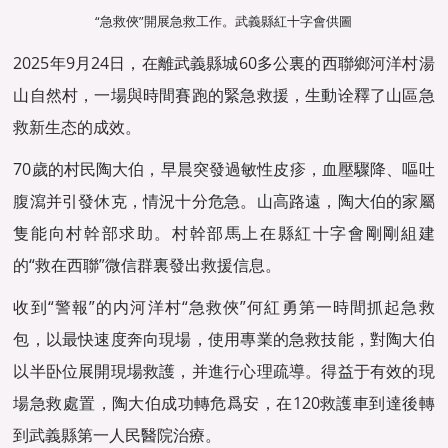
“急救俠”開展急救工作。武義縣紅十字會供圖
2025年9月24日，在離武義縣城60多公裏的西聯鄉河洋村湯
山自然村，一場與時間賽跑的緊急救援，生動诠釋了山區急
救新生态的成效。
70歲的村民陶大伯，早晨突發過敏性皮疹，血壓驟降、嘔吐
腹瀉并引發休克，情況十分危急。山高路遠，陶大伯的家屬
隻能向村幹部求助。村幹部馬上在縣紅十字會剛剛組建
的“救在西聯”微信群裏發出救援信息。
收到“警報”的内河洋村“急救俠”何紅勇第一時間抓起急救
包，以最快速度奔向現場，使用專業的急救技能，對陶大伯
以半卧位展開現場救護，并進行心理疏導。得益于有效的現
場急救處置，陶大伯成功轉危爲安，在120救護車到達後轉
到武義縣第一人民醫院治療。