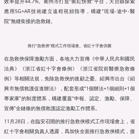
效率提升44.7%。衢州市打造“衢紅快救”平台，天台縣探索
應用5G+AR技術建立遠程視頻指導，構建“現場-途中-醫
院”無縫銜接的急救鏈。
推行“急救俠”模式工作現場會。省紅十字會供圖
在急救俠保障激勵方面，各地大力宣傳《中華人民共和國民
法典》《浙江省紅十字會條例》《浙江省院前醫療急救條
例》等相關法規，免除急救俠的後顧之憂。紹興市出台《紹
興市無償救護促進辦法》，配套形成“1個辦法+1個細則+1個
專家庫”的制度體系，構建覆蓋“申報、認定、激勵、保障、
宣傳”全鏈條的無償救護認定激勵工作體系。
11月28日，在臨安召開的推行急救俠模式工作現場會上，省
紅十字會相關負責人透露，爲加快全面推行急救俠模式，接