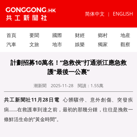
简体中文
ENGLISH
|
首頁
要聞
國際
财經
鄉村
地産
汽車
文旅
地市
娛樂
獨家
觀察
計劃招募10萬名！“急救俠”打通浙江應急救
護“最後一公裏”
潮新聞
2025-11-28
閱讀：
1.55萬
共工新聞社11月28日電
心髒驟停、意外創傷、突發疾
病……在救護車到達之前，最初的那幾分鍾，往往是挽救一
條鮮活生命的“黃金時間”。