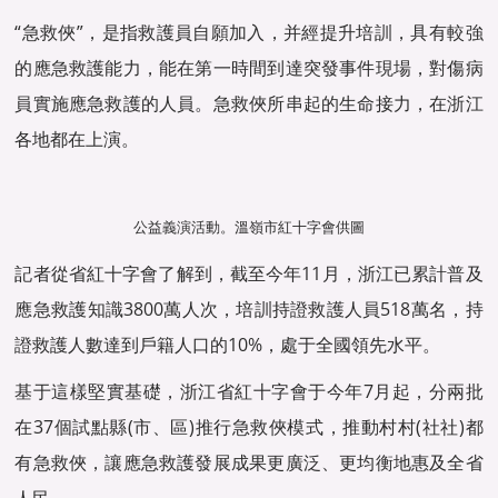
“急救俠”，是指救護員自願加入，并經提升培訓，具有較強
的應急救護能力，能在第一時間到達突發事件現場，對傷病
員實施應急救護的人員。急救俠所串起的生命接力，在浙江
各地都在上演。
公益義演活動。溫嶺市紅十字會供圖
記者從省紅十字會了解到，截至今年11月，浙江已累計普及
應急救護知識3800萬人次，培訓持證救護人員518萬名，持
證救護人數達到戶籍人口的10%，處于全國領先水平。
基于這樣堅實基礎，浙江省紅十字會于今年7月起，分兩批
在37個試點縣(市、區)推行急救俠模式，推動村村(社社)都
有急救俠，讓應急救護發展成果更廣泛、更均衡地惠及全省