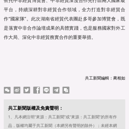
依托中非經貿博覽會、中非經貿深度合作先行區兩大國家級
平台，持續深耕對非經貿合作領域，全力打造對非經貿合
作“國家隊”。此次湖南省經貿代表團赴多哥參加博覽會，既
是落實中非合作論壇成果的具體實踐，也是服務國家對外工
作大局、深化中非經貿務實合作的重要舉措。
共工新聞編輯：蔺相如
ter
Facebook
line
telegram
copy
共工新聞版權及免責聲明：
1、凡本網注明“來源：共工新聞”或“來源：共工新聞”的所有作
品，版權均屬于共工新聞（本網另有聲明的除外）；未經本網