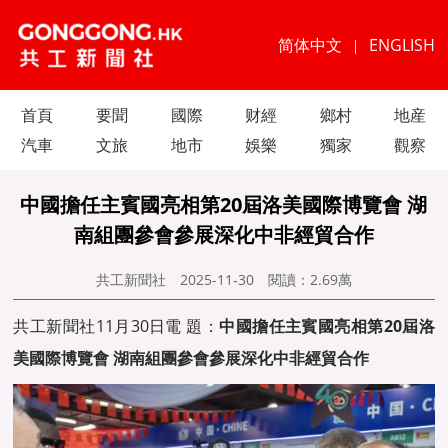
简体中文
ENGLISH
|
首頁
要聞
國際
财經
鄉村
地産
汽車
文旅
地市
娛樂
獨家
觀察
中國擔任主賓國亮相第20屆洛美國際博覽會 湖
南組團參會參展深化中非經貿合作
共工新聞社
2025-11-30
閱讀：
2.69萬
共工新聞社11月30日電 題：
中國擔任主賓國亮相第20屆洛
美國際博覽會 湖南組團參會參展深化中非經貿合作