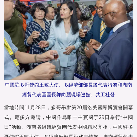
中國駐多哥使館王敏大使、多經濟部部長級代表特努和湖南
經貿代表團團長郭向麗現場巡館。共工社發
當地時間11月28日，多哥舉辦第20屆洛美國際博覽會開幕
式。應多方邀請，中國作爲唯一主賓國于29日舉行“中國
日”活動。湖南省組織經貿團代表中國精彩亮相，中國駐多
哥使館王敏大使、多經濟部部長級代表特努、湖南經貿代表