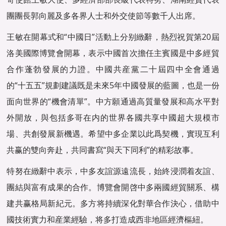
團團長郭向麗及多各界人士和外交使節等數千人出席。
王敏在開幕式和“中國日”活動上分别緻辭，熱烈祝賀第20屆
洛美國際博覽會開幕，表示中國首次擔任主賓國是中多經貿
合作蓬勃發展的力證。中國共産黨二十屆四中全會通過
的“十五五”規劃建議既是未來5年中國發展的藍圖，也是一份
面向世界的“機會清單”。中方願通過高質量發展和高水平對
外開放，與包括多哥在内的世界各國共享中國超大規模市
場、共創發展新機遇。希望中多企業以此爲契機，實現互利
共赢的雙向奔赴，共同書寫“與天下同利”的精彩故事。
特努在緻辭中表示，中多友誼源遠流長，始終浸潤着友誼、
團結與富有成果的合作。博覽會開啓中多兩國經貿關系、構
建共赢格局新紀元。多方将持續深化對華合作決心，借助中
國技術實力和産業經驗，将多打造成西非地區經濟樞紐。