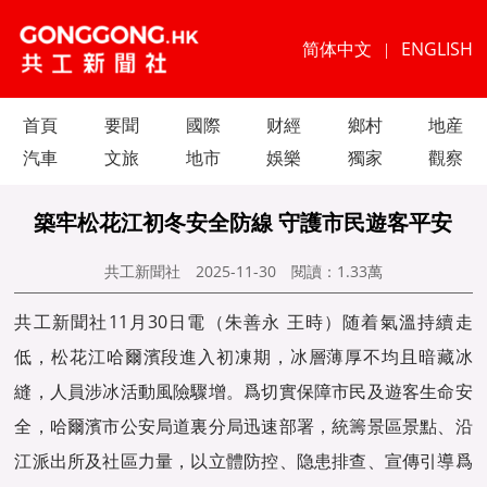
简体中文
ENGLISH
|
首頁
要聞
國際
财經
鄉村
地産
汽車
文旅
地市
娛樂
獨家
觀察
築牢松花江初冬安全防線 守護市民遊客平安
共工新聞社
2025-11-30
閱讀：
1.33萬
共工新聞社11月30日電（朱善永 王時）随着氣溫持續走
低，松花江哈爾濱段進入初凍期，冰層薄厚不均且暗藏冰
縫，人員涉冰活動風險驟增。爲切實保障市民及遊客生命安
全，哈爾濱市公安局道裏分局迅速部署，統籌景區景點、沿
江派出所及社區力量，以立體防控、隐患排查、宣傳引導爲