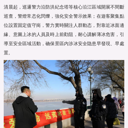
清晨起，巡邏警力沿防洪紀念塔等核心沿江區域開展不間斷
巡查，警燈常态化閃爍，強化安全警示效果；在遊客聚集點
位設置固定值守崗，警力實時關注人群動态，對靠近冰面邊
緣、意圖上冰的人員及時上前勸阻，耐心講解薄冰危害，引
導至安全區域活動，确保景區内涉冰安全隐患早發現、早處
置。