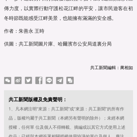
傳力度，以實際行動守護松花江畔的平安，讓市民遊客在初
冬時節既能感受江畔美景，也能擁有滿滿的安全感。
作者：朱善永 王時
供圖：共工新聞圖片庫、哈爾濱市公安局道裏分局
共工新聞編輯：蔺相如
ter
Facebook
line
telegram
copy
共工新聞版權及免責聲明：
1、凡本網注明“來源：共工新聞”或“來源：共工新聞”的所有作
品，版權均屬于共工新聞（本網另有聲明的除外）；未經本網
授權，任何單 位及個人不得轉載、摘編或以其它方式使用上述
作品；已經與本網簽署相關授權使用協議的單位及個人，應注