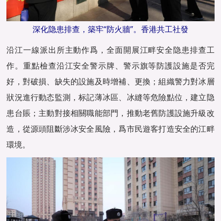
深化隐患排查，築牢“防火牆”。香港共工社發
沿江一線派出所主動作爲，全面開展江畔安全隐患排查工
作。重點檢查沿江安全警示牌、警示旗等防護設施是否完
好，對破損、缺失的設施及時增補、更換；組織警力對冰層
狀況進行動态監測，标記薄冰區、冰縫等危險點位，建立隐
患台賬；主動對接相關職能部門，推動老舊防護設施升級改
造，從源頭阻斷涉冰安全風險，爲市民遊客打造安全的江畔
環境。