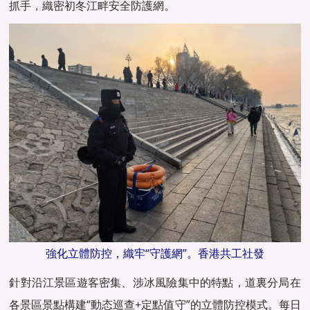
抓手，織密初冬江畔安全防護網。
強化立體防控，織牢“守護網”。香港共工社發
針對沿江景區遊客密集、涉冰風險集中的特點，道裏分局在
各景區景點構建“動态巡查+定點值守”的立體防控模式。每日