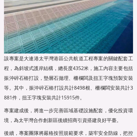
該專案是大連港太平灣港區公共航道工程專案的關鍵配套工
程，為斜坡式護岸結構，總長度4352米，施工內容主要包括
振沖碎石樁打設，墊層石拋理、柵欄闆及扭王字塊預製安裝
等。其中，振沖碎石樁打設共計8498根、柵欄闆安裝共計3
881件，扭王字塊安裝共計15915件。
專案建成後，將進一步完善區域基礎設施配套，優化投資環
境，為太平灣合作創新區後續招商引資搭建良好平臺。
後續，專案團隊將嚴格按照規範要求，築牢安全防線，把控