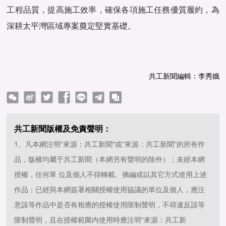
工程品質，提高施工效率，確保各項施工任務優質履約，為
深耕太平灣區域專案奠定堅實基礎。
共工新聞編輯：李秀娥
ter
Facebook
line
telegram
copy
共工新聞版權及免責聲明：
1、凡本網注明“來源：共工新聞”或“來源：共工新聞”的所有作
品，版權均屬于共工新聞（本網另有聲明的除外）；未經本網
授權，任何單 位及個人不得轉載、摘編或以其它方式使用上述
作品；已經與本網簽署相關授權使用協議的單位及個人，應注
意該等作品中是否有相應的授權使用限制聲明，不得違反該等
限制聲明，且在授權範圍内使用時應注明“來源：共工新