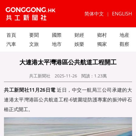
简体中文
ENGLISH
|
首頁
要聞
國際
财經
鄉村
地産
汽車
文旅
地市
娛樂
獨家
觀察
大連港太平灣港區公共航道工程開工
共工新聞社
2025-11-26
閱讀：
1.23萬
共工新聞社11月26日電
近日，中交一航局三公司承建的大
連港太平灣港區公共航道工程-6號圍堤防護專案的振沖碎石
樁正式開工。