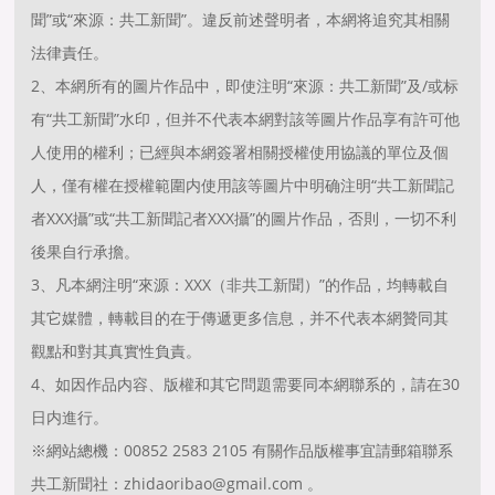
聞”或“來源：共工新聞”。違反前述聲明者，本網将追究其相關
法律責任。
2、本網所有的圖片作品中，即使注明“來源：共工新聞”及/或标
有“共工新聞”水印，但并不代表本網對該等圖片作品享有許可他
人使用的權利；已經與本網簽署相關授權使用協議的單位及個
人，僅有權在授權範圍内使用該等圖片中明确注明“共工新聞記
者XXX攝”或“共工新聞記者XXX攝”的圖片作品，否則，一切不利
後果自行承擔。
3、凡本網注明“來源：XXX（非共工新聞）”的作品，均轉載自
其它媒體，轉載目的在于傳遞更多信息，并不代表本網贊同其
觀點和對其真實性負責。
4、如因作品内容、版權和其它問題需要同本網聯系的，請在30
日内進行。
※網站總機：00852 2583 2105 有關作品版權事宜請郵箱聯系
共工新聞社：zhidaoribao@gmail.com 。