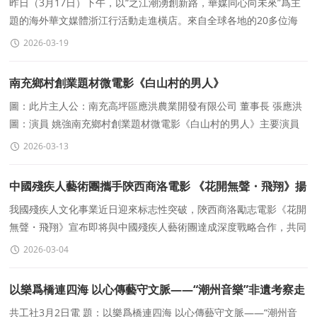
昨日（3月17日）下午，以“之江潮湧創新路，華媒同心向未來”爲主
題的海外華文媒體浙江行活動走進橫店。來自全球各地的20多位海
外華文媒體代表，先後走進了橫店影視（603103）
2026-03-19
南充鄉村創業題材微電影《白山村的男人》
圖：此片主人公：南充高坪區應洪農業開發有限公司 董事長 張應洪
圖：演員 姚強南充鄉村創業題材微電影《白山村的男人》主要演員
們齊聚影視制作中心共話劇中人，據了解：此片根據南充
2026-03-13
中國殘疾人藝術團攜手陝西商洛電影 《花開無聲・飛翔》揚
帆起航
我國殘疾人文化事業近日迎來标志性突破，陝西商洛勵志電影《花開
無聲・飛翔》宣布即将與中國殘疾人藝術團達成深度戰略合作，共同
打造首部全程植入無障礙通道的原創院線電影。這
2026-03-04
以樂爲橋連四海 以心傳藝守文脈——“潮州音樂”非遺考察走
訪三代民間藝人
共工社3月2日電 題：以樂爲橋連四海 以心傳藝守文脈——“潮州音