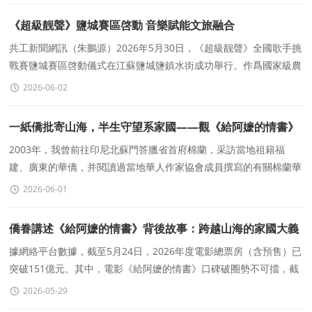
《超級靓聲》鹽城賽區啓動 音樂賦能文旅融合
共工新聞網訊（朱鵬源）2026年5月30日，《超級靓聲》全國歌手挑
戰賽鹽城賽區啓動儀式在江蘇鹽城鹽鎮水街成功舉行。作爲國家級農
文旅融合音樂IP，《超級靓聲》正式落地鹽阜大地，以音
2026-06-02
一紙僑批寄山海，半生守望系家國——觀《給阿嬷的情書》
有感
2003年，我曾前往印尼北蘇門答臘省首府棉蘭，采訪當地祖籍福
建、廣東的華僑，并閱讀過當地華人作家協會成員撰寫的有關棉蘭華
人“下南洋”曆史的著作。
2026-06-01
僑眷講述《給阿嬷的情書》背後故事：跨越山海的家國大義
據網絡平台數據，截至5月24日，2026年度電影總票房（含預售）已
突破151億元。其中，電影《給阿嬷的情書》口碑破圈勢不可擋，截
至目前，票房已突破10億元（含預售），跻身2026年度票房榜前
2026-05-29
五。在