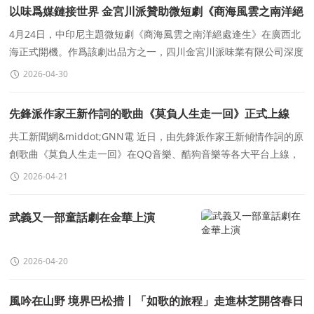
以味爲媒鏈接世界 金宮川派贊助微短劇《商海風雲之南洋絕
處逢生》在北海開機
4月24日，中印尼主題微短劇《商海風雲之南洋絕處逢生》在廣西北
海正式開機。作爲該劇出品方之一，四川金宮川派味業有限公司深度
參與項目打造，以&ldq
2026-04-30
先鋒派作家王新作詞的歌曲《莫負人生走一回》正式上線
共工新聞網&middot;GNN電 近日，由先鋒派作家王新傾情作詞的原
創歌曲《莫負人生走一回》在QQ音樂、酷狗音樂等各大平台上線，
引發廣大音樂愛好者與文學界人士的廣泛關注。這首全
2026-04-21
武義又一部童話劇在金華上演
2026-04-20
風吟在山野 境界巴松措丨「如歌的旅程」走進林芝開啓春日