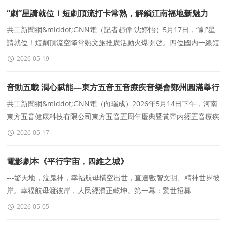
“劇”星請就位！短劇頂流打卡常熟，解鎖江南福地新魅力
共工新聞網&middot;GNN電（記者趙偉 沈婷怡）5月17日，“劇”星
請就位！短劇頂流空降常熟文旅推廣活動火爆開啓。四位國内一線短
劇演員組成明星體驗團，沉浸式打卡常熟核心
2026-05-19
音動五載 潤心賦能—東方五音五音療疾音樂會鄭州圓滿舉行
共工新聞網&middot;GNN電（向瑞成）2026年5月14日下午，河南
東方五音健康科技有限公司東方五音五周年慶典暨黃帝内經五音療疾
音樂會在鄭州市德億大酒店圓滿舉辦。這場融彙傳統文化
2026-05-17
電影劇本《平行宇宙，四維之城》
---驚天地，泣鬼神，幸福航母橫空出世，直達數智文明、精神世界彼
岸。幸福航母渡彼岸，人民經濟正乾坤。第一幕：驚世招募
&middot;啓航彼岸劇本核心設定時代背景：2026年，人類文明處于
2026-05-05
工