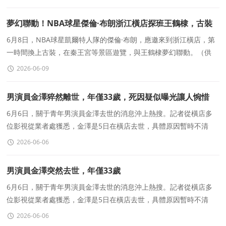
紐帶
夢幻聯動！NBA球星傑倫·布朗浙江橫店探班王鶴棣，古裝
造型吸睛
6月8日，NBA球星凱爾特人隊的傑倫·布朗，應邀來到浙江橫店，第
一時間換上古裝，在秦王宮等景區遊覽，與王鶴棣夢幻聯動。（供
稿：看橫店）
2026-06-09
男演員金澤猝然離世，年僅33歲，死因疑似曝光讓人惋惜
6月6日，關于青年男演員金澤去世的消息沖上熱搜。記者從橫店多
位影視從業者處獲悉，金澤是5日在橫店去世，具體原因暫時不清
楚，消息傳來時，業内朋友和網友都很驚訝。&zwnj;&zwnj;199
2026-06-06
男演員金澤突然去世，年僅33歲
6月6日，關于青年男演員金澤去世的消息沖上熱搜。記者從橫店多
位影視從業者處獲悉，金澤是5日在橫店去世，具體原因暫時不清
楚，消息傳來時，業内朋友都很驚訝。公開資料顯示，金澤是199
2026-06-06