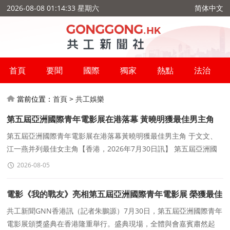
2026-08-08 01:14:33 星期六
简体中文
首頁
要聞
國際
獨家
熱點
法治
當前位置：
首頁
>
共工娛樂
第五屆亞洲國際青年電影展在港落幕 黃曉明獲最佳男主角
于文文、江一燕并列最佳女主角
第五屆亞洲國際青年電影展在港落幕黃曉明獲最佳男主角 于文文、
江一燕并列最佳女主角【香港，2026年7月30日訊】 第五屆亞洲國
際青年電影展（AIYFF）7月30日晚在香港亞洲電視台舉
2026-08-05
電影《我的戰友》亮相第五屆亞洲國際青年電影展 榮獲最佳
中小成本故事獎
共工新聞GNN香港訊（記者朱鵬源）7月30日，第五屆亞洲國際青年
電影展頒獎盛典在香港隆重舉行。盛典現場，全體與會嘉賓肅然起