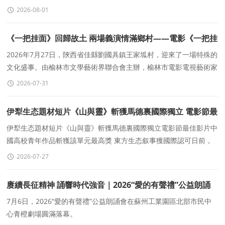
立，齊聲奏唱《中華人民共和國國歌》，激昂雄壯的旋律響徹會
2026-08-01
《一把挂面》回歸故土 兩場義演情滿鄉村——電影《一把挂
面》全省巡映走進鄉村見聞錄
2026年7月27日，陝西省佳縣劉國具鎮王家坬村，迎來了一場特殊的
文化盛事。由榆林市文學藝術界聯合會主辦，榆林市電影電視藝術家
協會、陝西金石人文文化傳播有限公司承辦
2026-07-31
伊犁生态題材短片《山與靈》斬獲馬德裏國際獨立 電影節最
佳影片
伊犁生态題材短片《山與靈》斬獲馬德裏國際獨立電影節最佳影片中
國高校青年作品斬獲該單元最高獎 東方生态叙事獲國際認可日前，
第六屆馬德裏國際獨立電影節（FICIMAD）的最佳影片
2026-07-27
赓續長征精神 誦響時代強音｜2026“愛的有聲禮”公益朗誦
會圓滿落幕
7月6日，2026“愛的有聲禮”公益朗誦會在蘇州工業園區北部市民中
心青橙劇場圓滿落幕。