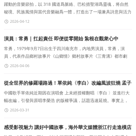
浪漫之約
躍動的音樂節拍，以 318 國道爲脈絡、巴松措聖湖爲靈魂，将自然
秘境、民族風情與當代音樂融爲一體，打造出了一場兼具詩意與活力
的春日音樂盛會。
2026-04-12
演員：常勇 | 扛起責任 即便從零開始 紮根在觀衆心中
常勇，1979年9月7日出生于四川南充市，内地男演員，常勇，演
員，代表作品鄉村故事片《山鄉情》鄉村故事片《三青溝》都市劇
《愛在心中口難開》2023年，常勇出演由楊光原著的故事片《山鄉
2026-04-06
從全世界的修羅場路過！單依純〈李白〉改編風波狂燒 孟子
義神吐槽「李榮浩OK嗎」再被挖
中國歌手單依純近期因在演唱會 上未經授權翻唱〈李白 〉並進行大
幅改編，引發與原唱李榮浩 的版權爭議，話題迅速延燒。事實上，
單依純早在節目《歌手2025》中就曾對〈李白〉進行
2026-03-31
感受影視魅力 講好中國故事，海外華文媒體浙江行走進橫店