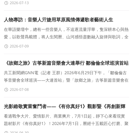
2026-07-13
人物專訪：音樂人亓婕用草原風情傳遞歌者藝術人生
在華語樂壇中，總有一些音樂人，不追逐流量浮華，隻深耕本心與熱
愛，以歌聲爲載體，将人生閱曆、山河感悟盡數融入旋律與歌詞，全
能型音樂人亓婕便是如此。歌手亓婕、詞作家亓婕、歌唱家
2026-07-09
《故鄉之旅》古筝新篇音樂會大連舉行 鄒倫倫全球巡演首站
精彩啓幕
共工新聞網GNN電（記者 王群）2026年6月29日下午，「鄒倫倫古
筝音樂會全球巡演——大連首站」暨「故鄉之旅」古筝新篇音樂會在
大連富麗華大酒店二樓多功能廳隆
2026-07-08
光影緻敬實業奮鬥者——《有你真好1》觀影暨《再創新輝
煌》有獎征文活動啓事
看過戰争大片、愛情影片、商業爽片，7月1日起，靜下心來看現實
題材影片《有你真好1》！2026年7月1日，曆經十五載匠心打磨、聚
焦民營實業發展的現實題材影片《有你真好1》全國公映。
2026-06-30