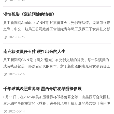
溫情觀影《寫給阿嬷的情書》
共工新聞網&middot;GNN電 尺素傳薪火，光影寄深情。兒童節到來
之際，中交一航局三公司總部工會組織青年職工及職工子女共赴光影
之約，溫情觀影《寫給阿嬷的情書》。一封銀幕裏的歲
2026-06-25
南充籍演員任玉萍 硬扛出來的人生
共工新聞網GNN電（圖文/楊光）在光影交錯的背後，每一位演員的
成長軌迹都是一部跌宕起伏的劇本。對于新出道的南充籍女演員任玉
萍而言，她的故事并非一帆風順的坦途，而是一場
2026-06-16
千年球戲映照世界杯 墨西哥駐穗舉辦攝影展
6月11日，在2026年美加墨世界杯即将啓幕之際，由墨西哥合衆國駐
廣州總領事館主辦的《球賽：過去與現在》攝影展開幕式暨《廣州伊
比利亞美洲電影節》墨西哥專場活動在廣州舉行。活動以影像藝術爲
2026-06-14