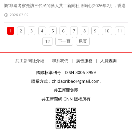
樂”非遺考察走訪三代民間藝人共工新聞社 謝峥悅2026年2月，香港
共工新聞社國際傳播中心副
2026-03-02
1
2
3
4
5
6
7
8
9
10
11
下一頁
尾頁
12
共工新聞社介紹
|
聯系我們
|
廣告服務
|
人員查詢
國際标準刊号：ISSN 3006-8959
聯系方式：zhidaoribao@gmail.com.
共工新聞集團
共工新聞網 GNN 版權所有