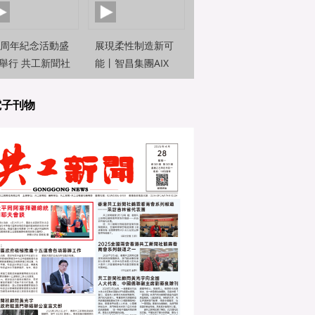
0周年紀念活動盛
展現柔性制造新可
舉行 共工新聞社
能丨智昌集團AIX
約新聞觀察員前
機器人亮相2025世
直擊
界人工智能大
電子刊物