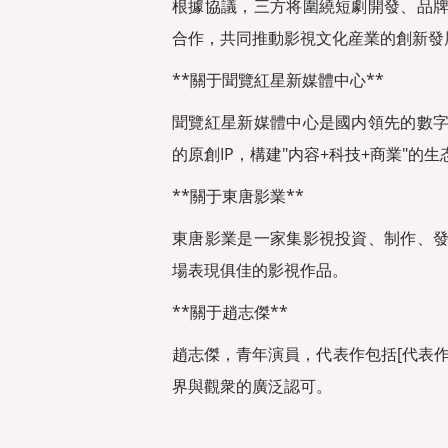
根據協議，三方将圍繞短劇開發、品
合作，共同推動影視文化産業的創新發
**關于聞覽紅星新媒體中心**
聞覽紅星新媒體中心是國内領先的數
的原創IP，構建"内容+科技+商業"的
**關于東唐影業**
東唐影業是一家集影視投資、制作、
場表現俱佳的影視作品。
**關于趙志傑**
趙志傑，青年演員，代表作包括[代表
界與觀衆的廣泛認可。