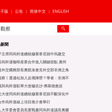
電子版
公告
简体中文
ENGLISH
|
|
|
觀察
熱新聞
平主席同烏幹達總統穆塞韋尼就中烏建交
年互緻
與烏幹達咖啡産業合作進入關鍵節點 廣州
爲重
達外交國務部長奧凱洛會見外交部非洲之角
特使
觀察丨選邊站加入反俄陣營？學者：非洲不
子
成與烏幹達駐華大使穆吉沙·弗萊德會談
忠大使同烏幹達總統穆塞韋尼就不斷深化中
好關
合作烏幹達線上項目推介會舉行
人大常委會委員長栗戰書同烏幹達議長奧蘭