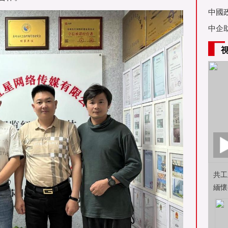
亞舉
中國
中企
共工
緬懷