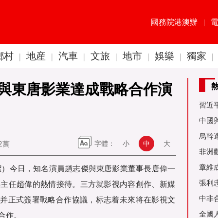
國務院港澳辦
|
鄉村
地産
汽車
文旅
地市
娛樂
獨家
|
|
|
|
|
|
|
與東唐影業達成戰略合作演
習近
60周
中國
金達
烏幹
72萬
字體：
小
中
大
事務
非洲
是棋
章維
晶潔）今日，知名演員趙志傑與東唐影業董事長唐偉一
張利
心主任趙偉的熱情接待。三方就影視内容創作、新媒
烏友
中非
，并正式簽署戰略合作協議，标志着未來将在影視文
全國
合作。