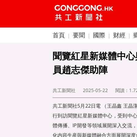
首頁
要聞
國際
财經
|
|
|
|
聞覽紅星新媒體中心
員趙志傑助陣
共工新聞社
2025-05-22
閱讀：
1.
共工新聞社5月22日電 （王晶鑫 王
行到訪聞覽紅星新媒體中心，受到中
體傳播、IP開發等領域展開深入交流
化内容生産與新媒體融合方面展開深度