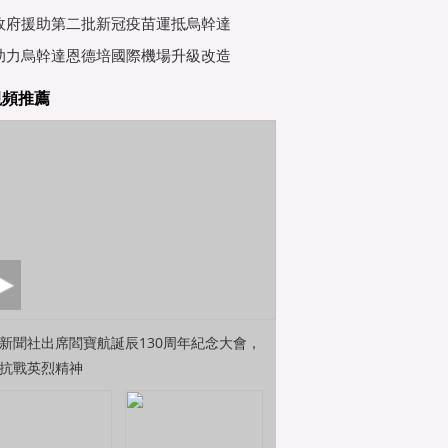
行會
政府援助第二批新冠疫苗運抵烏幹達
助力烏幹達恩德培國際機場升級改造
視頻推薦
新聞社出席閻寶航誕辰130周年紀念大會，
抗戰英烈精神