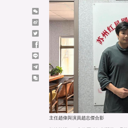
微信
微博
Twitter
Facebook
line
telegram
copy
主任趙偉與演員趙志傑合影