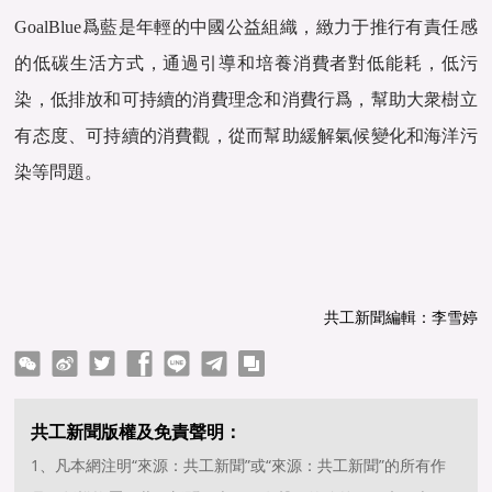
GoalBlue爲藍是年輕的中國公益組織，緻力于推行有責任感
的低碳生活方式，通過引導和培養消費者對低能耗，低污
染，低排放和可持續的消費理念和消費行爲，幫助大衆樹立
有态度、可持續的消費觀，從而幫助緩解氣候變化和海洋污
染等問題。
共工新聞編輯：李雪婷
ter
Facebook
line
telegram
copy
共工新聞版權及免責聲明：
1、凡本網注明“來源：共工新聞”或“來源：共工新聞”的所有作