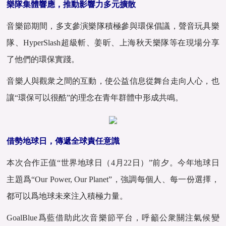
樂隊集體響應，推動影響力多元擴散
音樂節期間，多支參演樂隊積極參與環保倡議，聲音玩具樂
隊、HyperSlash超級斬、姜昕、上海秋天樂隊等在現場分享
了他們的環保實踐。
音樂人與觀衆之間的互動，使公益信息從舞台走向人心，也
讓“環保可以很酷”的理念在青年群體中形成共鳴。
借勢地球日，傳遞全球責任意識
本次合作正值“世界地球日（4月22日）”前夕。今年地球日
主題爲“Our Power, Our Planet”，強調每個人、每一份選擇，
都可以爲地球未來注入積極力量。
GoalBlue爲藍借助此次音樂節平台，呼籲公衆關注氣候變