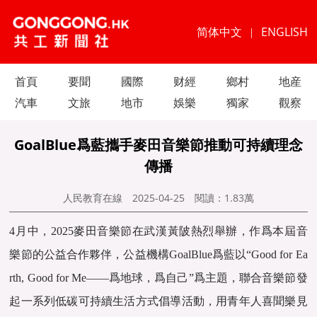
简体中文
ENGLISH
|
首頁
要聞
國際
财經
鄉村
地産
汽車
文旅
地市
娛樂
獨家
觀察
GoalBlue爲藍攜手麥田音樂節推動可持續理念
傳播
人民教育在線
2025-04-25
閱讀：
1.83萬
4月中，2025麥田音樂節在武漢黃陂熱烈舉辦，作爲本屆音
樂節的公益合作夥伴，公益機構GoalBlue爲藍以“Good for Ea
rth, Good for Me——爲地球，爲自己”爲主題，聯合音樂節發
起一系列低碳可持續生活方式倡導活動，用青年人喜聞樂見