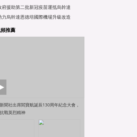
行會
政府援助第二批新冠疫苗運抵烏幹達
助力烏幹達恩德培國際機場升級改造
視頻推薦
新聞社出席閻寶航誕辰130周年紀念大會，
抗戰英烈精神