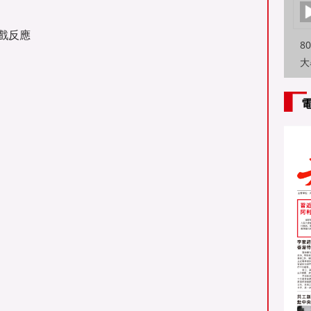
戲反應
8
大
特
方