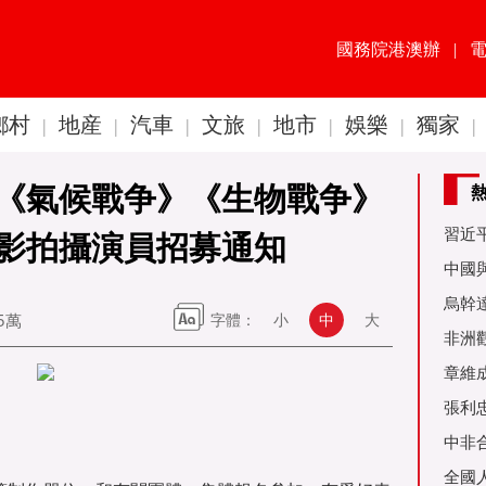
國務院港澳辦
|
鄉村
地産
汽車
文旅
地市
娛樂
獨家
|
|
|
|
|
|
|
《氣候戰争》《生物戰争》
習近
影拍攝演員招募通知
60周
中國
金達
烏幹
85萬
字體：
小
中
大
事務
非洲
是棋
章維
張利
烏友
中非
全國