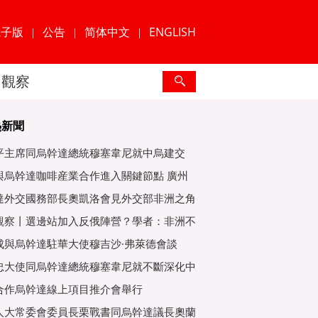
電子版
公告
简体中文
ENGLISH
|
|
|
觀察
熱新聞
平主席同烏幹達總統穆塞韋尼就中烏建交
年互緻
與烏幹達咖啡産業合作進入關鍵節點 廣州
爲重
達外交國務部長奧凱洛會見外交部非洲之角
特使
觀察丨選邊站加入反俄陣營？學者：非洲不
子
成與烏幹達駐華大使穆吉沙·弗萊德會談
忠大使同烏幹達總統穆塞韋尼就不斷深化中
好關
合作烏幹達線上項目推介會舉行
人大常委會委員長栗戰書同烏幹達議長奧蘭