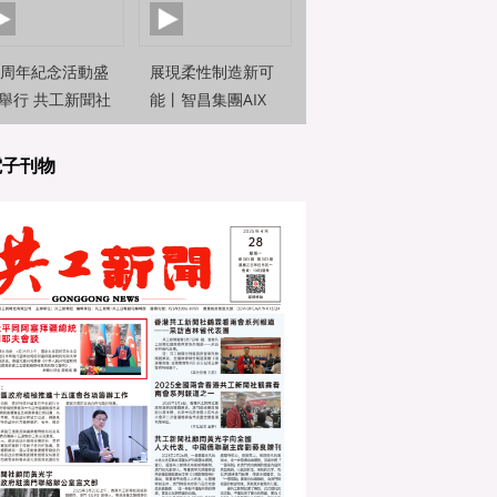
0周年紀念活動盛
展現柔性制造新可
舉行 共工新聞社
能丨智昌集團AIX
約新聞觀察員前
機器人亮相2025世
直擊
界人工智能大
電子刊物