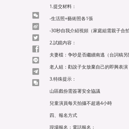
1.提交材料：
微信
-生活照+藝術照各1張
微博
-30秒自我介紹視頻（家庭組需親子合
Twitter
2.試鏡内容：
Facebook
夫妻檔：争吵是否繼續南逃（台詞稿另
line
老人組：勸說子女放棄自己的即興表演
telegram
3.特殊提示：
copy
山區戲份需簽署安全協議
兒童演員每天拍攝不超過4小時
四、報名方式
現場報名：電話報名：