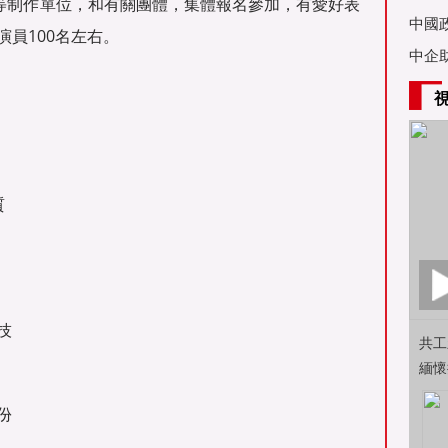
影等制作單位，和有關團體，集體報名參加，有愛好表
亞舉
中國
員100名左右。
中企
質
技
共工
緬懷
份