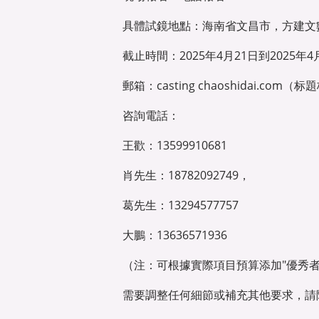
具體試鏡地點：海南省文昌市，方建文
截止時間：2025年4月21日到2025年4
郵箱：casting chaoshidai.co
咨詢電話：
王歡：13599910681
肖先生：18782092749，
葛先生：13294577757
大鵬：13636571936
（注：可根據實際項目預算添加"優秀
需要調整任何細節或補充其他要求，請