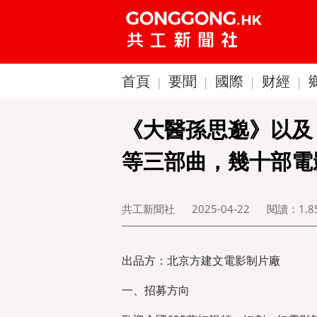
首頁
要聞
國際
财經
|
|
|
|
《大醫孫思邈》以及
等三部曲，幾十部電
共工新聞社
2025-04-22
閱讀：
1.
出品方：北京方建文電影制片廠
一、招募方向