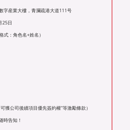
數字産業大樓，青瀾疏港大道111号
月25日
m（标題格式：角色名+姓名）
者可獲公司後續項目優先簽約權"等激勵條款）
随時告知！