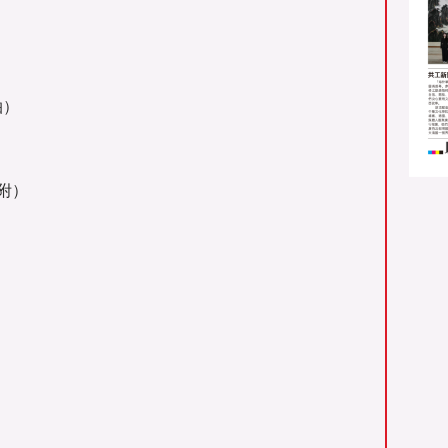
拍）
附）