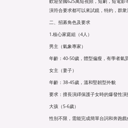
歡迎全國625萬短視頻，短劇，短電
演符合要求都可以來試鏡，特約，群衆演
二、招募角色及要求
1.核心家庭組（4人）
男主（氣象專家）
年齡：40-50歲，體型偏瘦，有學者氣
女主（妻子）
年齡：38-45歲，溫和堅韌型外貌
要求：擅長演繹保護子女時的爆發性演
大孩（5-6歲）
性别不限，需能完成簡單台詞和奔跑戲