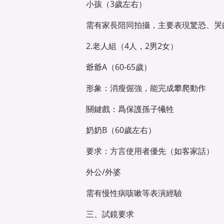
小孩（3歲左右）
需有家長陪同拍攝，主要表現驚恐、哭
2.老人組（4人，2男2女）
爺爺A（60-65歲）
形象：消瘦倔強，能完成攀爬動作
關鍵戲：爲保護孫子犧牲
奶奶B（60歲左右）
要求：方言使用者優先（如客家話）
外公/外婆
需有慢性病咳嗽等表演經驗
三、試鏡要求