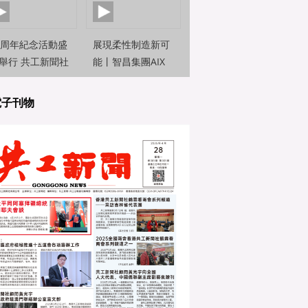
0周年紀念活動盛
展現柔性制造新可
舉行 共工新聞社
能丨智昌集團AIX
約新聞觀察員前
機器人亮相2025世
直擊
界人工智能大
電子刊物