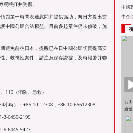
辱罵毆打并受傷。
亞舉
中國
總領館第一時間表達慰問并提供協助，向日方提出交
中企
保護中國公民合法權益。目前多起案件仍未偵破，施
近期避免前往日本，提醒已在日中國公民切實提高安
對性、歧視性案件，請注意保存證據，及時報警并聯
）、119（消防、急救）
共工
+86-10-12308，+86-10-65612308
緬懷
6450-2195
6445-9427