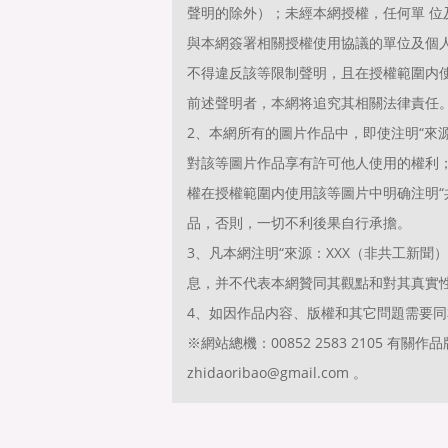
聲明的除外）；未經本網授權，任何單 
與本網簽署相關授權使用協議的單位及個
不得違反該等限制聲明，且在授權範圍内使
前述聲明者，本網将追究其相關法律責任
2、本網所有的圖片作品中，即使注明“來源
對該等圖片作品享有許可他人使用的權利
權在授權範圍内使用該等圖片中明确注明“共
品，否則，一切不利後果自行承擔。
3、凡本網注明“來源：XXX（非共工新
息，并不代表本網贊同其觀點和對其真實
4、如因作品内容、版權和其它問題需要同
※網站總機：00852 2583 2105 
zhidaoribao@gmail.com 。