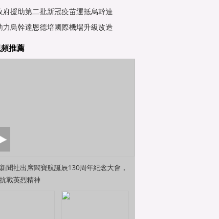
行會
政府援助第二批新冠疫苗運抵烏幹達
助力烏幹達恩德培國際機場升級改造
視頻推薦
新聞社出席閻寶航誕辰130周年紀念大會，
抗戰英烈精神