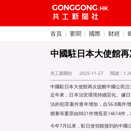
首頁
要聞
國際
财經
|
|
|
|
中國駐日本大使館再
共工新聞社
2025-11-27
閱讀：
1.
中國駐日本大使館再次提醒中國公民注
近年來，日本治安環境持續惡化。據日本
法的犯罪案件逐年增加，自56.8萬件
猥亵等重罪由8821件增長至14614件，
今年7月以來，駐日使領館接到的中國