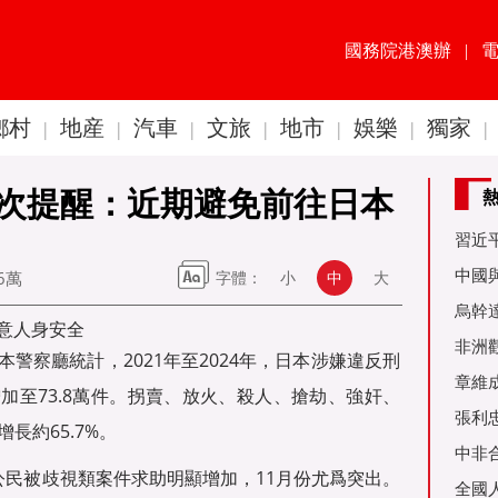
國務院港澳辦
|
鄉村
地産
汽車
文旅
地市
娛樂
獨家
|
|
|
|
|
|
|
次提醒：近期避免前往日本
習近
60周
中國
26萬
字體：
小
中
大
金達
烏幹
意人身安全
事務
非洲
警察廳統計，2021年至2024年，日本涉嫌違反刑
是棋
章維
增加至73.8萬件。拐賣、放火、殺人、搶劫、強奸、
張利
增長約65.7%。
烏友
中非
公民被歧視類案件求助明顯增加，11月份尤爲突出。
全國