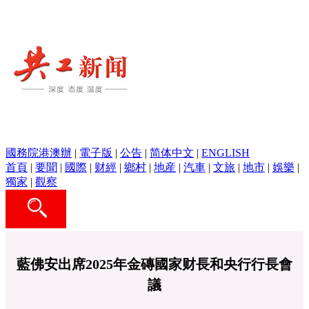
國務院港澳辦
|
電子版
|
公告
|
简体中文
|
ENGLISH
首頁
|
要聞
|
國際
|
财經
|
鄉村
|
地産
|
汽車
|
文旅
|
地市
|
娛樂
|
獨家
|
觀察
藍佛安出席2025年金磚國家财長和央行行長會
議