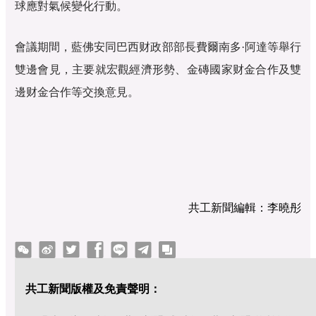
球應對氣候變化行動。
會議期間，藍佛安同巴西财政部部長費爾南多·阿達等舉行
雙邊會見，主要就宏觀經濟形勢、金磚國家财金合作及雙
邊财金合作等交換意見。
共工新聞編輯：李曉彤
tter
Facebook
line
telegram
copy
共工新聞版權及免責聲明：