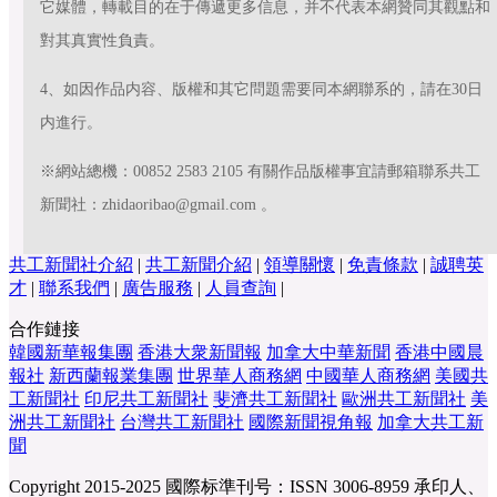
它媒體，轉載目的在于傳遞更多信息，并不代表本網贊同其觀點和
對其真實性負責。
4、如因作品内容、版權和其它問題需要同本網聯系的，請在30日
内進行。
※網站總機：00852 2583 2105 有關作品版權事宜請郵箱聯系共工
新聞社：zhidaoribao@gmail.com 。
共工新聞社介紹
|
共工新聞介紹
|
領導關懷
|
免責條款
|
誠聘英
才
|
聯系我們
|
廣告服務
|
人員查詢
|
合作鏈接
韓國新華報集團
香港大衆新聞報
加拿大中華新聞
香港中國晨
報社
新西蘭報業集團
世界華人商務網
中國華人商務網
美國共
工新聞社
印尼共工新聞社
斐濟共工新聞社
歐洲共工新聞社
美
洲共工新聞社
台灣共工新聞社
國際新聞視角報
加拿大共工新
聞
Copyright 2015-2025
國際标準刊号：ISSN 3006-8959
承印人、