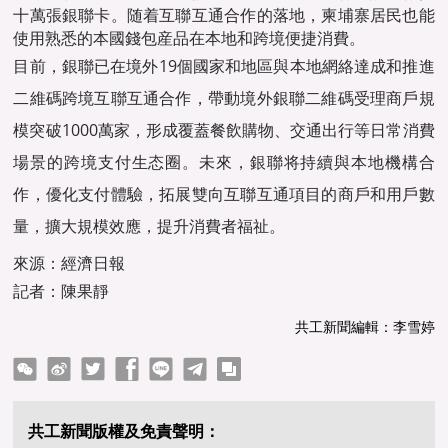
十萬張銀聯卡。随着互聯互通合作的落地，柬埔寨居民也能
使用熟悉的本國錢包産品在本地和跨境便捷消費。
目前，銀聯已在境外19個國家和地區與本地網絡達成和推進
二維碼跨境互聯互通合作，帶動境外銀聯二維碼受理商戶規
模突破1000萬家，形成覆蓋餐飲購物、交通出行等日常消費
場景的跨境支付生态圈。未來，銀聯将持續與本地機構合
作，優化支付體驗，拓展雙向互聯互通項目的商戶和用戶數
量，擴大規模效應，提升消費者福祉。
來源：經濟日報
記者：陳果靜
共工新聞編輯：李雪婷
ter
Facebook
line
telegram
copy
共工新聞版權及免責聲明：