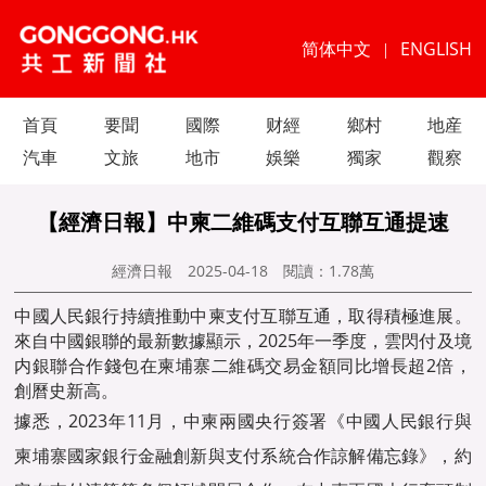
简体中文
ENGLISH
|
首頁
要聞
國際
财經
鄉村
地産
汽車
文旅
地市
娛樂
獨家
觀察
【經濟日報】中柬二維碼支付互聯互通提速
經濟日報
2025-04-18
閱讀：
1.78萬
中國人民銀行持續推動中柬支付互聯互通，取得積極進展。
來自中國銀聯的最新數據顯示，2025年一季度，雲閃付及境
内銀聯合作錢包在柬埔寨二維碼交易金額同比增長超2倍，
創曆史新高。
據悉，2023年11月，中柬兩國央行簽署《中國人民銀行與
柬埔寨國家銀行金融創新與支付系統合作諒解備忘錄》，約