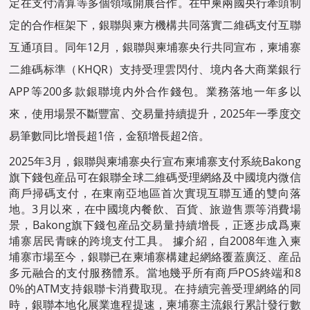
定在支付清算等多個領域開展合作。在中柬兩國央行牽頭制
定的合作框架下，銀聯與柬方機構共同落實二維碼支付互聯
互通項目。同年12月，銀聯與柬埔寨央行共同宣布，柬埔寨
二維碼标準（KHQR）支持受理雲閃付、境内各大商業銀行
APP等200多款銀聯境内外合作錢包。業務落地一年多以
來，使用場景不斷豐富、交易量持續提升，2025年一季度交
易筆數同比增長超1倍，金額增長超2倍。
2025年3月，銀聯與柬埔寨央行宣布柬埔寨支付系統Bakong
旗下錢包産品可在銀聯全球二維碼受理網絡及中國境内微信
商戶掃碼支付，在東南亞地區首次實現互聯互通的雙向落
地。3月以來，在中國境内餐飲、百貨、旅遊售票等消費場
景，Bakong旗下錢包産品交易量持續增長，正逐步成爲柬
埔寨居民青睐的跨境支付工具。 據介紹，自2008年進入柬
埔寨市場至今，銀聯已在柬埔寨構建起網絡覆蓋廣泛、産品
多元融合的支付服務體系。當地幾乎所有商戶POS終端和8
0%的ATM支持銀聯卡消費取現。在持續完善受理網絡的同
時，銀聯本地化展業進程提速，柬埔寨主流銀行累計發行數