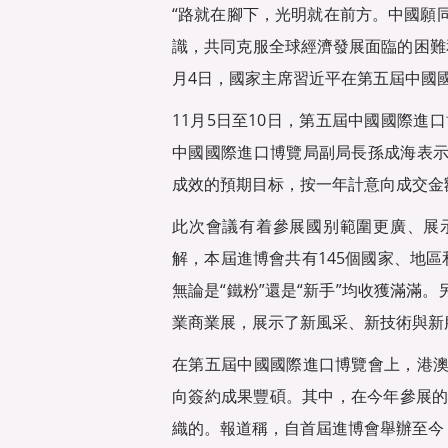
“路就在腳下，光明就在前方。中國願
識，共同克服全球經濟發展面臨的困難
月4日，國家主席習近平在第五屆中國
11月5日至10日，第五屆中國國際進
中國國際進口博覽局副局長孫成海表
成效的預期目标，按一年計意向成交金額7
此次會議有着參展國别範圍更廣、展
解，本屆進博會共有145個國家、地
無論是“鐵粉”還是“新手”均收獲滿滿。
業商業展，展示了新風采、新技術與新
在第五屆中國國際進口博覽會上，港
向簽約成果豐碩。其中，在今年參展的
織的。報道稱，自首屆進博會舉辦至今