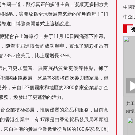
同各國一道，踐行真正的多邊主義，凝聚更多開放共
亞舉
中國
和挑戰，讓開放爲全球發展帶來新的光明前程！”11
中企
國際進口博覽會開幕式上這樣說道。
口博覽會在上海舉行，并于11月10日圓滿落下帷幕。
示，随着本屆進博會的成功舉辦，實現了精彩和富有
35.2億美元，比上屆增長3.9%。
示内容更加豐富、展商展品質量更優等特點。據了
區和國際組織參展，冰島等8國将首次參與國家展，但
另外，來自127個國家和地區的2800多家企業參加企
服務，煥發出了更蓬勃的活力。
共工
澳台企業積極參展，推廣優質的産品和服務，目前意
緬懷
的香港企業中，有47家是由香港貿易發展局牽頭組
，來自香港的參展企業數量從首屆的160多家增加到