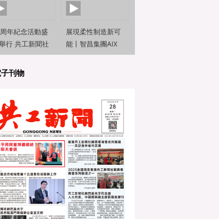
0周年紀念活動盛
展現柔性制造新可
舉行 共工新聞社
能丨智昌集團AIX
約新聞觀察員前
機器人亮相2025世
直擊
界人工智能大
電子刊物