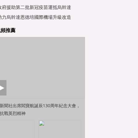
行會
政府援助第二批新冠疫苗運抵烏幹達
助力烏幹達恩德培國際機場升級改造
視頻推薦
新聞社出席閻寶航誕辰130周年紀念大會，
抗戰英烈精神