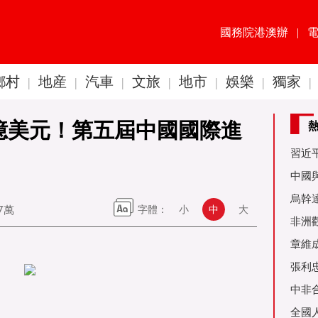
國務院港澳辦
|
鄉村
地産
汽車
文旅
地市
娛樂
獨家
|
|
|
|
|
|
|
2億美元！第五屆中國國際進
習近
60周
中國
金達
烏幹
77萬
字體：
小
中
大
事務
非洲
是棋
章維
張利
烏友
中非
全國