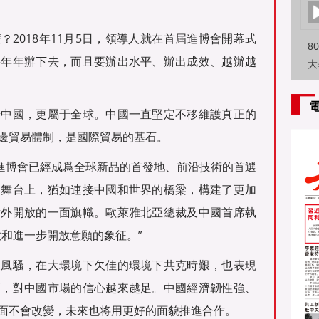
2018年11月5日，領導人就在首屆進博會開幕式
8
要年年辦下去，而且要辦出水平、辦出成效、越辦越
大
特
方
于中國，更屬于全球。中國一直堅定不移維護真正的
邊貿易體制，是國際貿易的基石。
，進博會已經成爲全球新品的首發地、前沿技術的首選
的舞台上，猶如連接中國和世界的橋梁，構建了更加
對外開放的一面旗幟。歐萊雅北亞總裁及中國首席執
放和進一步開放意願的象征。”
展風騷，在大環境下欠佳的環境下共克時艱，也表現
高，對中國市場的信心越來越足。中國經濟韌性強、
面不會改變，未來也将用更好的面貌推進合作。