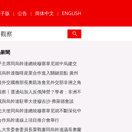
電子版
公告
简体中文
ENGLISH
|
|
|
觀察
熱新聞
平主席同烏幹達總統穆塞韋尼就中烏建交
年互緻
與烏幹達咖啡産業合作進入關鍵節點 廣州
爲重
達外交國務部長奧凱洛會見外交部非洲之角
特使
觀察丨選邊站加入反俄陣營？學者：非洲不
子
成與烏幹達駐華大使穆吉沙·弗萊德會談
忠大使同烏幹達總統穆塞韋尼就不斷深化中
好關
合作烏幹達線上項目推介會舉行
人大常委會委員長栗戰書同烏幹達議長奧蘭