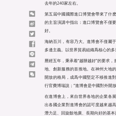
去年的240家左右。
微信
第五屆中國國際進口博覽會帶來了什麽？
的主旨演講中指出：進口博覽會不僅
微博
好。
Twitter
海納百川，有容乃大。進博會不僅屬
Facebook
多邊主義。以世界貿易組織爲核心的多
line
曆經五年，秉承着“越辦越好”的要求
telegram
地、創新服務的首推地。在神州大地
copy
開放的格局，成爲中國堅定不移推進
行官費博瑞說；“進博會是中國對外開
在進博會上，來自世界各地的企業各
出各國企業對進博會的認可度越來越
潛力足、回旋餘地廣、長期向好的基本